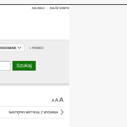
ZALOGUJ
ZAŁÓŻ KONTO
ANSOWANE
+ POMOC
A
A
A
NASTĘPNY ARTYKUŁ Z WYDANIA