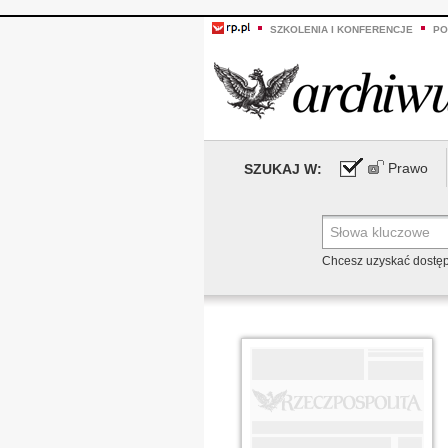
SZKOLENIA I KONFERENCJE
PO
Prawo
SZUKAJ W:
Chcesz uzyskać dostę