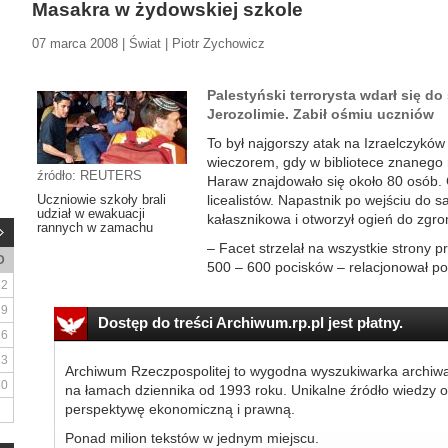
Masakra w żydowskiej szkole
07 marca 2008 | Świat | Piotr Zychowicz
Palestyński terrorysta wdarł się d
Jerozolimie. Zabił ośmiu uczniów
To był najgorszy atak na Izraelczyków
wieczorem, gdy w bibliotece znanego
źródło: REUTERS
Haraw znajdowało się około 80 osób. 
Uczniowie szkoły brali
licealistów. Napastnik po wejściu do s
udział w ewakuacji
kałasznikowa i otworzył ogień do zg
rannych w zamachu
– Facet strzelał na wszystkie strony pr
D
500 – 600 pocisków – relacjonował po
2
9
Dostęp do treści Archiwum.rp.pl jest płatny.
16
23
Archiwum Rzeczpospolitej to wygodna wyszukiwarka archiw
30
na łamach dziennika od 1993 roku. Unikalne źródło wiedzy o
perspektywę ekonomiczną i prawną.
Ponad milion tekstów w jednym miejscu.