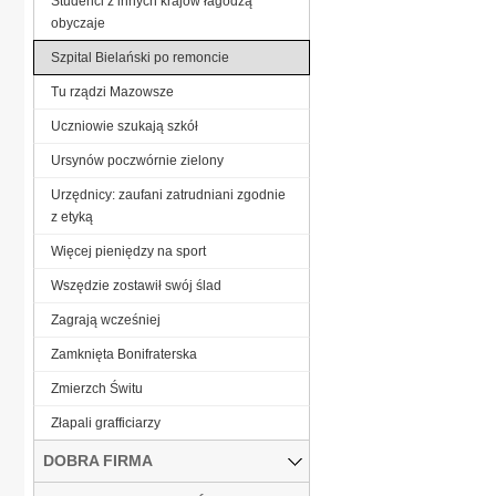
Studenci z innych krajów łagodzą
obyczaje
Szpital Bielański po remoncie
Tu rządzi Mazowsze
Uczniowie szukają szkół
Ursynów poczwórnie zielony
Urzędnicy: zaufani zatrudniani zgodnie
z etyką
Więcej pieniędzy na sport
Wszędzie zostawił swój ślad
Zagrają wcześniej
Zamknięta Bonifraterska
Zmierzch Świtu
Złapali grafficiarzy
DOBRA FIRMA