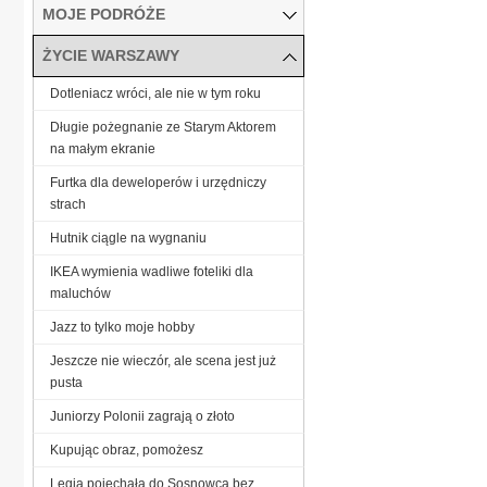
MOJE PODRÓŻE
ŻYCIE WARSZAWY
Dotleniacz wróci, ale nie w tym roku
Długie pożegnanie ze Starym Aktorem
na małym ekranie
Furtka dla deweloperów i urzędniczy
strach
Hutnik ciągle na wygnaniu
IKEA wymienia wadliwe foteliki dla
maluchów
Jazz to tylko moje hobby
Jeszcze nie wieczór, ale scena jest już
pusta
Juniorzy Polonii zagrają o złoto
Kupując obraz, pomożesz
Legia pojechała do Sosnowca bez