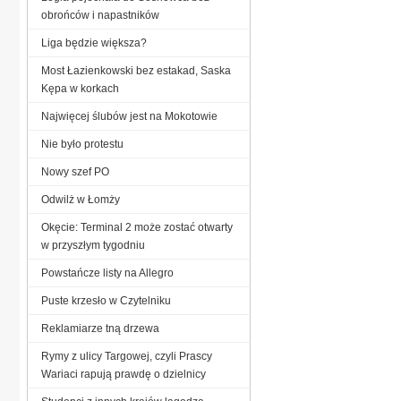
obrońców i napastników
Liga będzie większa?
Most Łazienkowski bez estakad, Saska
Kępa w korkach
Najwięcej ślubów jest na Mokotowie
Nie było protestu
Nowy szef PO
Odwilż w Łomży
Okęcie: Terminal 2 może zostać otwarty
w przyszłym tygodniu
Powstańcze listy na Allegro
Puste krzesło w Czytelniku
Reklamiarze tną drzewa
Rymy z ulicy Targowej, czyli Prascy
Wariaci rapują prawdę o dzielnicy