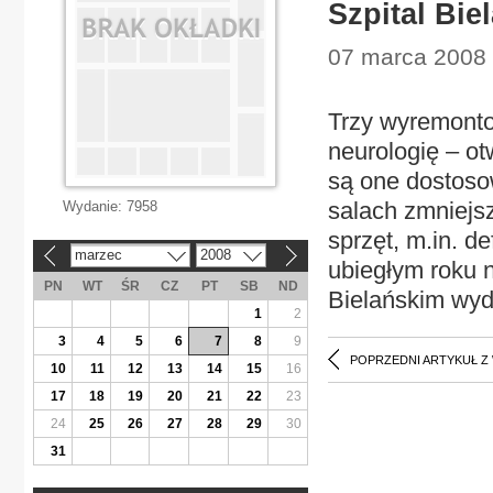
Szpital Bie
07 marca 2008 
Trzy wyremontow
neurologię – ot
są one dostoso
salach zmniejsz
Wydanie:
7958
sprzęt, m.in. d
marzec
2008
«
»
ubiegłym roku 
PN
WT
ŚR
CZ
PT
SB
ND
Bielańskim wyd
1
2
3
4
5
6
7
8
9
POPRZEDNI ARTYKUŁ Z
10
11
12
13
14
15
16
17
18
19
20
21
22
23
24
25
26
27
28
29
30
31