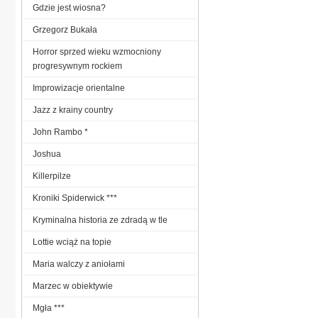
Gdzie jest wiosna?
Grzegorz Bukała
Horror sprzed wieku wzmocniony
progresywnym rockiem
Improwizacje orientalne
Jazz z krainy country
John Rambo *
Joshua
Killerpilze
Kroniki Spiderwick ***
Kryminalna historia ze zdradą w tle
Lottie wciąż na topie
Maria walczy z aniołami
Marzec w obiektywie
Mgła ***