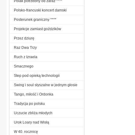
Polak potrzebny od zaraz ****
Polsko-francuski koncert damski
Posterunek graniczny ****
Projekcje zamiast goździków
Przez dziurę
Raz Dwa Trzy
Ruch z Izraela
Smacznego
Step pod opieką technologii
Swing i soul słyszalne w jednym głosie
Tango, miłość i Ordonka
Tradycja po polsku
Uczucie zbliża młodych
Urok Loary nad Wisłą
W 40. rocznicę