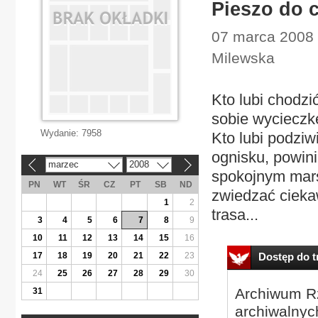
Pieszo do 
07 marca 2008 |
Milewska
Kto lubi chodzi
sobie wycieczk
Wydanie:
7958
Kto lubi podziw
ognisku, powin
marzec
2008
«
»
spokojnym mars
PN
WT
ŚR
CZ
PT
SB
ND
zwiedzać cieka
1
2
trasa...
3
4
5
6
7
8
9
10
11
12
13
14
15
16
17
18
19
20
21
22
23
Dostęp do tr
24
25
26
27
28
29
30
Archiwum Rz
31
archiwalnyc