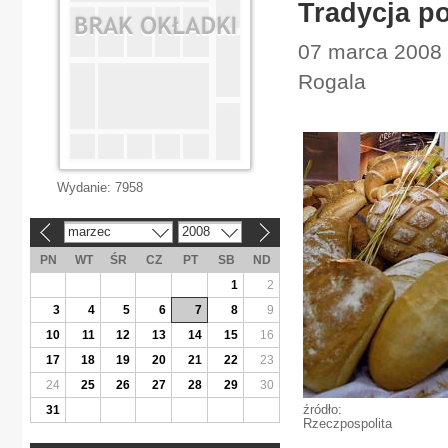
Tradycja p
07 marca 2008 |
Rogala
Wydanie:
7958
marzec
2008
«
»
PN
WT
ŚR
CZ
PT
SB
ND
1
2
3
4
5
6
7
8
9
10
11
12
13
14
15
16
17
18
19
20
21
22
23
24
25
26
27
28
29
30
źródło:
31
Rzeczpospolita