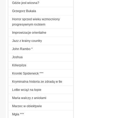
Gdzie jest wiosna?
Grzegorz Bukała
Horror sprzed wieku wzmocniony
progresywnym rockiem
Improwizacje orientalne
Jazz z krainy country
John Rambo *
Joshua
Killerpilze
Kroniki Spiderwick ***
Kryminalna historia ze zdradą w tle
Lottie wciąż na topie
Maria walczy z aniołami
Marzec w obiektywie
Mgła ***