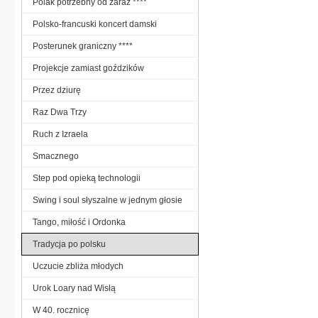
Polak potrzebny od zaraz ****
Polsko-francuski koncert damski
Posterunek graniczny ****
Projekcje zamiast goździków
Przez dziurę
Raz Dwa Trzy
Ruch z Izraela
Smacznego
Step pod opieką technologii
Swing i soul słyszalne w jednym głosie
Tango, miłość i Ordonka
Tradycja po polsku
Uczucie zbliża młodych
Urok Loary nad Wisłą
W 40. rocznicę