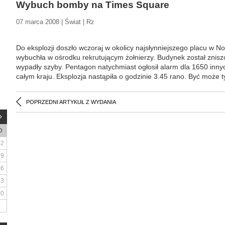
Wybuch bomby na Times Square
07 marca 2008 | Świat | Rz
Do eksplozji doszło wczoraj w okolicy najsłynniejszego placu w 
wybuchła w ośrodku rekrutującym żołnierzy. Budynek został zniszc
wypadły szyby. Pentagon natychmiast ogłosił alarm dla 1650 inn
całym kraju. Eksplozja nastąpiła o godzinie 3.45 rano. Być może ty
POPRZEDNI ARTYKUŁ Z WYDANIA
D
2
9
16
23
30