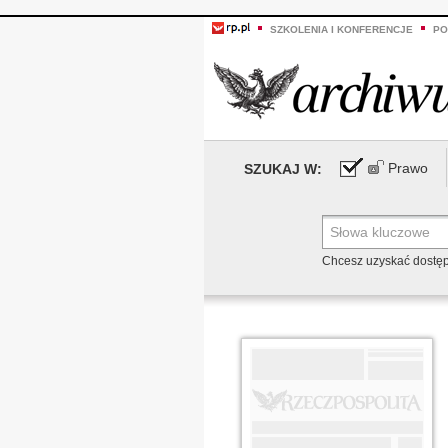
SZKOLENIA I KONFERENCJE
PO
Prawo
SZUKAJ W:
Chcesz uzyskać dostę