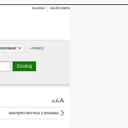
ZALOGUJ
ZAŁÓŻ KONTO
ANSOWANE
+ POMOC
A
A
A
NASTĘPNY ARTYKUŁ Z WYDANIA