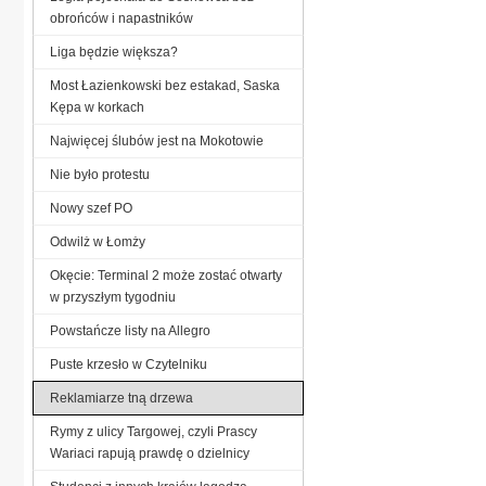
obrońców i napastników
Liga będzie większa?
Most Łazienkowski bez estakad, Saska
Kępa w korkach
Najwięcej ślubów jest na Mokotowie
Nie było protestu
Nowy szef PO
Odwilż w Łomży
Okęcie: Terminal 2 może zostać otwarty
w przyszłym tygodniu
Powstańcze listy na Allegro
Puste krzesło w Czytelniku
Reklamiarze tną drzewa
Rymy z ulicy Targowej, czyli Prascy
Wariaci rapują prawdę o dzielnicy