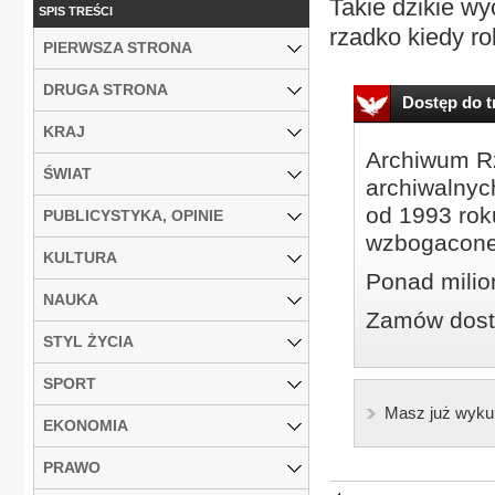
Takie dzikie wy
SPIS TREŚCI
rzadko kiedy rob
PIERWSZA STRONA
DRUGA STRONA
Dostęp do tr
KRAJ
Archiwum Rz
ŚWIAT
archiwalnyc
od 1993 roku
PUBLICYSTYKA, OPINIE
wzbogacone
KULTURA
Ponad milio
NAUKA
Zamów dostę
STYL ŻYCIA
SPORT
Masz już wyku
EKONOMIA
PRAWO