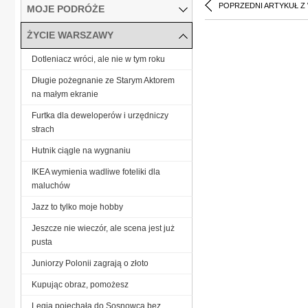
POPRZEDNI ARTYKUŁ Z
MOJE PODRÓŻE
ŻYCIE WARSZAWY
Dotleniacz wróci, ale nie w tym roku
Długie pożegnanie ze Starym Aktorem
na małym ekranie
Furtka dla deweloperów i urzędniczy
strach
Hutnik ciągle na wygnaniu
IKEA wymienia wadliwe foteliki dla
maluchów
Jazz to tylko moje hobby
Jeszcze nie wieczór, ale scena jest już
pusta
Juniorzy Polonii zagrają o złoto
Kupując obraz, pomożesz
Legia pojechała do Sosnowca bez