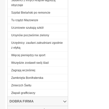
Studenci z innych krajów łagodzą
obyczaje
Szpital Bielański po remoncie
Tu rządzi Mazowsze
Uczniowie szukają szkół
Ursynów poczwórnie zielony
Urzędnicy: zaufani zatrudniani zgodnie
z etyką
Więcej pieniędzy na sport
Wszędzie zostawił swój ślad
Zagrają wcześniej
Zamknięta Bonifraterska
Zmierzch Świtu
Złapali grafficiarzy
DOBRA FIRMA