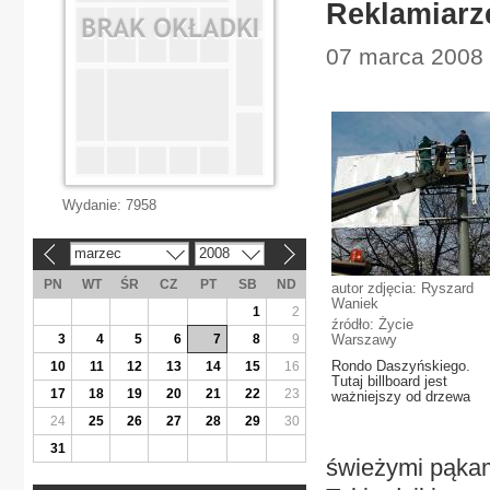
Reklamiarz
07 marca 2008 
Wydanie:
7958
marzec
2008
«
»
PN
WT
ŚR
CZ
PT
SB
ND
autor zdjęcia: Ryszard
Waniek
1
2
źródło: Życie
3
4
5
6
7
8
9
Warszawy
Rondo Daszyńskiego.
10
11
12
13
14
15
16
Tutaj billboard jest
17
18
19
20
21
22
23
ważniejszy od drzewa
24
25
26
27
28
29
30
31
świeżymi pąkami