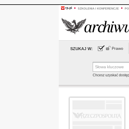
SZKOLENIA I KONFERENCJE
PO
Prawo
SZUKAJ W:
Chcesz uzyskać dostę