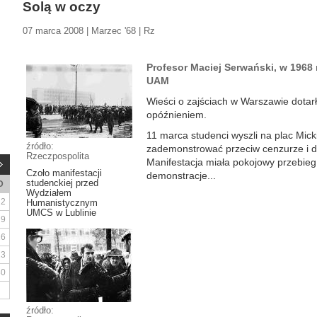
Solą w oczy
07 marca 2008 | Marzec '68 | Rz
Profesor Maciej Serwański, w 1968 r
UAM
Wieści o zajściach w Warszawie dotar
opóźnieniem.
11 marca studenci wyszli na plac Mick
źródło:
zademonstrować przeciw cenzurze i d
Rzeczpospolita
Manifestacja miała pokojowy przebieg.
Czoło manifestacji
demonstracje...
studenckiej przed
D
Wydziałem
2
Humanistycznym
UMCS w Lublinie
9
16
23
30
źródło: