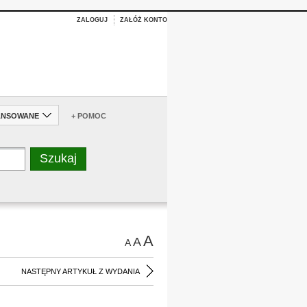
ZALOGUJ
ZAŁÓŻ KONTO
ANSOWANE
+ POMOC
A
A
A
NASTĘPNY ARTYKUŁ Z WYDANIA