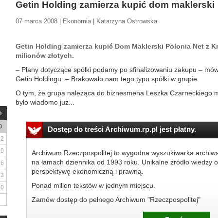
Getin Holding zamierza kupić dom maklerski
07 marca 2008 | Ekonomia | Katarzyna Ostrowska
Getin Holding zamierza kupić Dom Maklerski Polonia Net z K
milionów złotych.
– Plany dotyczące spółki podamy po sfinalizowaniu zakupu – mówi
Getin Holdingu. – Brakowało nam tego typu spółki w grupie.
O tym, że grupa należąca do biznesmena Leszka Czarneckiego my
było wiadomo już...
D
Dostęp do treści Archiwum.rp.pl jest płatny.
2
9
Archiwum Rzeczpospolitej to wygodna wyszukiwarka archiw
na łamach dziennika od 1993 roku. Unikalne źródło wiedzy o
16
perspektywę ekonomiczną i prawną.
23
Ponad milion tekstów w jednym miejscu.
30
Zamów dostęp do pełnego Archiwum "Rzeczpospolitej"