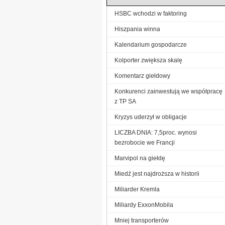
HSBC wchodzi w faktoring
Hiszpania winna
Kalendarium gospodarcze
Kolporter zwiększa skalę
Komentarz giełdowy
Konkurenci zainwestują we współpracę
z TP SA
Kryzys uderzył w obligacje
LICZBA DNIA: 7,5proc. wynosi
bezrobocie we Francji
Marvipol na giełdę
Miedź jest najdroższa w historii
Miliarder Kremla
Miliardy ExxonMobila
Mniej transporterów