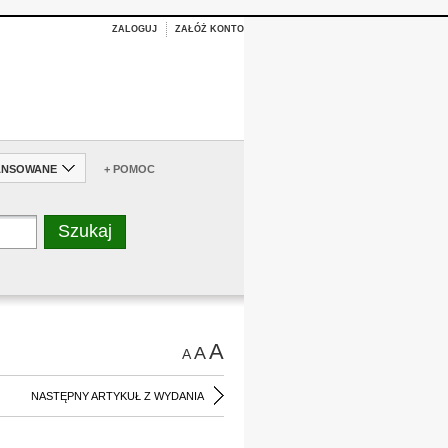
ZALOGUJ
ZAŁÓŻ KONTO
ANSOWANE
+ POMOC
A
A
A
NASTĘPNY ARTYKUŁ Z WYDANIA