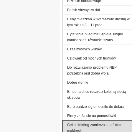
BPH się odbudowuje
British Airways w dół
Ceny mieszkań w Warszawie urosną w
tym roku o 8 – 11 proc.
Cytat dnia: Vladimir Szpidla, unijny
komisarz ds. równości szans
Czas młodych wilków
Człowiek od mocnych trunków
Do rozwiązania problemu NBP
potrzebna jest dobra wola
Dobre wyniki
Emperia chce ruszyć z kolejną siecią
sklepów
Euro bardzo się umocniło do dolara
Firmy złożą się na pomostówki
Getin Holding zamierza kupić dom
maklerski