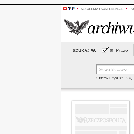
SZKOLENIA I KONFERENCJE
PO
Prawo
SZUKAJ W:
Chcesz uzyskać dostę