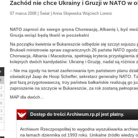
Zachód nie chce Ukrainy i Gruzji w NATO w 
07 marca 2008 | Świat | Anna Słojewska Wojciech Lorenz
NATO zaprosi do swego grona Chorwację, Albanię i, być może
Gruzja wciąż będą tkwić w poczekalni
Na początku kwietnia w Bukareszcie odbędzie się szczyt sojuszu 
Brukseli ministrowie spraw zagranicznych 26 państw NATO zgodzili 
Chorwacja, Albania i Macedonia, spełniają kryteria przystąpienia do
kolejnych dwóch kandydatów: Ukrainę i Gruzję, nadal są różnice 
– Nie ma zgody na temat zaoferowania tym państwom planu dział
oświadczył Jaap de Hoop Scheffer, sekretarz generalny NATO. T
D
jest fazą przygotowawczą, trzy państwa bałkańskie realizują go już
2
zaproszenie na szczycie w Bukareszcie, za rok zostaną pełnopra
9
MAP dla dwóch...
16
23
Dostęp do treści Archiwum.rp.pl jest płatny.
30
Archiwum Rzeczpospolitej to wygodna wyszukiwarka archiw
na łamach dziennika od 1993 roku. Unikalne źródło wiedzy o