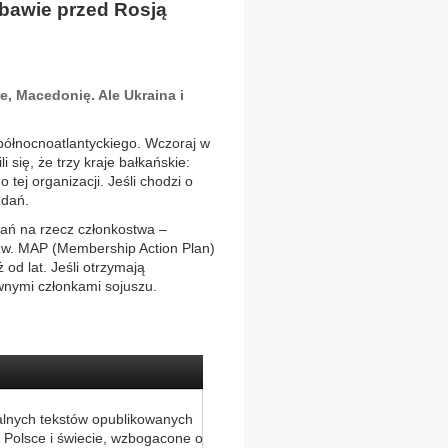
obawie przed Rosją
, Macedonię. Ale Ukraina i
północnoatlantyckiego. Wczoraj w
się, że trzy kraje bałkańskie:
 tej organizacji. Jeśli chodzi o
zdań.
ań na rzecz członkostwa –
zw. MAP (Membership Action Plan)
 od lat. Jeśli otrzymają
wnymi członkami sojuszu.
alnych tekstów opublikowanych
 Polsce i świecie, wzbogacone o