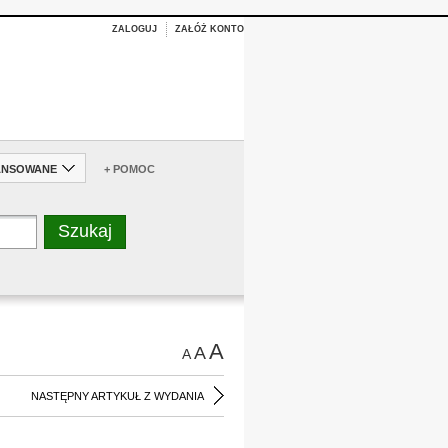
ZALOGUJ
ZAŁÓŻ KONTO
ANSOWANE
+ POMOC
A
A
A
NASTĘPNY ARTYKUŁ Z WYDANIA