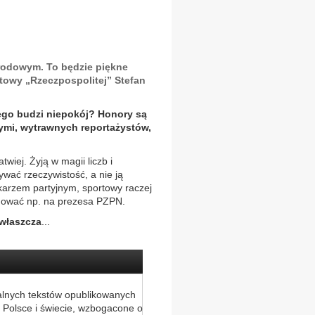
rodowym. To będzie piękne
towy „Rzeczpospolitej” Stefan
wego budzi niepokój? Honory są
ymi, wytrawnych reportażystów,
twiej. Żyją w magii liczb i
wać rzeczywistość, a nie ją
ikarzem partyjnym, sportowy raczej
ydować np. na prezesa PZPN.
zwłaszcza
...
alnych tekstów opublikowanych
 Polsce i świecie, wzbogacone o