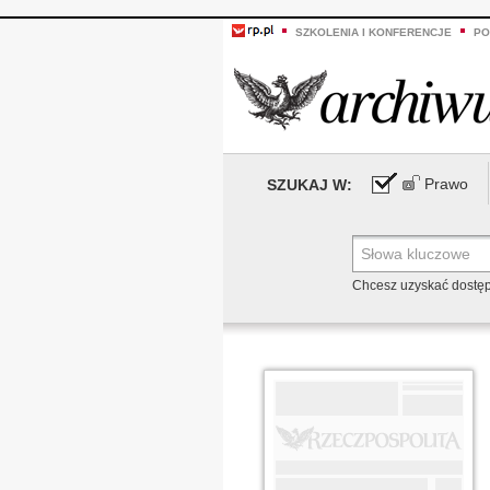
SZKOLENIA I KONFERENCJE
PO
Prawo
SZUKAJ W:
Chcesz uzyskać dostę