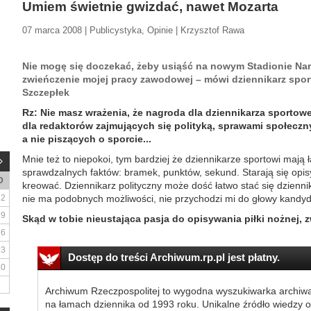
Umiem świetnie gwizdać, nawet Mozarta
07 marca 2008 | Publicystyka, Opinie | Krzysztof Rawa
Nie mogę się doczekać, żeby usiąść na nowym Stadionie Na
zwieńczenie mojej pracy zawodowej – mówi dziennikarz spor
Szczepłek
Rz: Nie masz wrażenia, że nagroda dla dziennikarza sporto
dla redaktorów zajmujących się polityką, sprawami społeczn
a nie piszących o sporcie...
Mnie też to niepokoi, tym bardziej że dziennikarze sportowi mają ła
sprawdzalnych faktów: bramek, punktów, sekund. Starają się opisy
D
kreować. Dziennikarz polityczny może dość łatwo stać się dzienn
2
nie ma podobnych możliwości, nie przychodzi mi do głowy kand
9
Skąd w tobie nieustająca pasja do opisywania piłki nożnej, 
16
23
Dostęp do treści Archiwum.rp.pl jest płatny.
30
Archiwum Rzeczpospolitej to wygodna wyszukiwarka archiw
na łamach dziennika od 1993 roku. Unikalne źródło wiedzy o