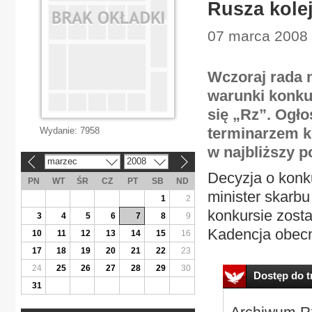
Rusza kole
07 marca 2008 
Wczoraj rada 
warunki konku
się „Rz”. Ogł
terminarzem k
Wydanie:
7958
w najbliższy p
marzec
2008
«
»
Decyzja o konku
PN
WT
ŚR
CZ
PT
SB
ND
minister skarb
1
2
konkursie zost
3
4
5
6
7
8
9
Kadencja obecn
10
11
12
13
14
15
16
17
18
19
20
21
22
23
24
25
26
27
28
29
30
Dostęp do tr
31
Archiwum Rz