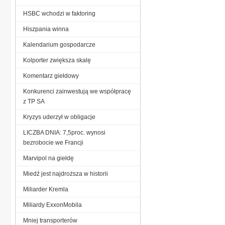
HSBC wchodzi w faktoring
Hiszpania winna
Kalendarium gospodarcze
Kolporter zwiększa skalę
Komentarz giełdowy
Konkurenci zainwestują we współpracę
z TP SA
Kryzys uderzył w obligacje
LICZBA DNIA: 7,5proc. wynosi
bezrobocie we Francji
Marvipol na giełdę
Miedź jest najdroższa w historii
Miliarder Kremla
Miliardy ExxonMobila
Mniej transporterów