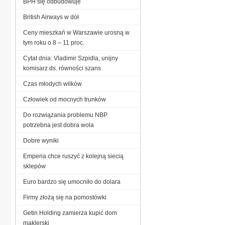
BPH się odbudowuje
British Airways w dół
Ceny mieszkań w Warszawie urosną w
tym roku o 8 – 11 proc.
Cytat dnia: Vladimir Szpidla, unijny
komisarz ds. równości szans
Czas młodych wilków
Człowiek od mocnych trunków
Do rozwiązania problemu NBP
potrzebna jest dobra wola
Dobre wyniki
Emperia chce ruszyć z kolejną siecią
sklepów
Euro bardzo się umocniło do dolara
Firmy złożą się na pomostówki
Getin Holding zamierza kupić dom
maklerski