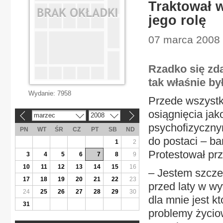
Traktował w
jego rolę
07 marca 2008 |
Rzadko się zda
tak właśnie b
Wydanie:
7958
Przede wszystk
osiągnięcia jak
marzec
2008
«
»
psychofizyczny
PN
WT
ŚR
CZ
PT
SB
ND
do postaci – ba
1
2
Protestował prze
3
4
5
6
7
8
9
10
11
12
13
14
15
16
– Jestem szczer
17
18
19
20
21
22
23
przed laty w wy
24
25
26
27
28
29
30
dla mnie jest k
31
problemy życio