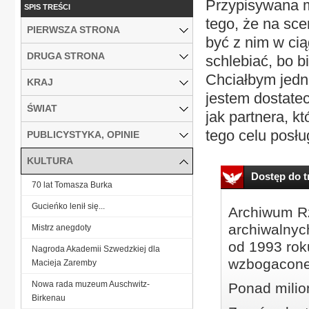
Przypisywana m
SPIS TREŚCI
tego, że na sce
PIERWSZA STRONA
być z nim w ci
DRUGA STRONA
schlebiać, bo b
Chciałbym jedn
KRAJ
jestem dostatec
ŚWIAT
jak partnera, 
tego celu posług
PUBLICYSTYKA, OPINIE
KULTURA
Dostęp do tr
70 lat Tomasza Burka
Gucieńko lenił się...
Archiwum Rz
archiwalnyc
Mistrz anegdoty
od 1993 roku
Nagroda Akademii Szwedzkiej dla
wzbogacone
Macieja Zaremby
Nowa rada muzeum Auschwitz-
Ponad milio
Birkenau