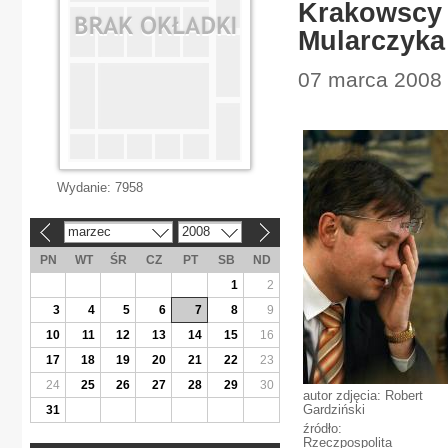
Krakowscy 
Mularczyka
07 marca 2008 
Wydanie:
7958
marzec
2008
«
»
PN
WT
ŚR
CZ
PT
SB
ND
1
2
3
4
5
6
7
8
9
10
11
12
13
14
15
16
17
18
19
20
21
22
23
24
25
26
27
28
29
30
autor zdjęcia: Robert
Gardziński
31
źródło:
Rzeczpospolita