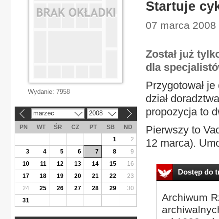
Startuje cy
07 marca 2008 |
Został już tyl
dla specjalis
Przygotował je 
Wydanie:
7958
dział doradztw
propozycja to 
marzec
2008
«
»
PN
WT
ŚR
CZ
PT
SB
ND
Pierwszy to Va
1
2
12 marca). Umo
3
4
5
6
7
8
9
10
11
12
13
14
15
16
Dostęp do tr
17
18
19
20
21
22
23
24
25
26
27
28
29
30
Archiwum Rz
31
archiwalnyc