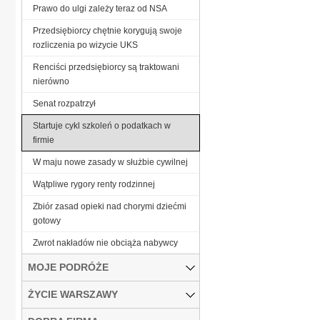
Prawo do ulgi zależy teraz od NSA
Przedsiębiorcy chętnie korygują swoje
rozliczenia po wizycie UKS
Renciści przedsiębiorcy są traktowani
nierówno
Senat rozpatrzył
Startuje cykl szkoleń o podatkach w
firmie
W maju nowe zasady w służbie cywilnej
Wątpliwe rygory renty rodzinnej
Zbiór zasad opieki nad chorymi dziećmi
gotowy
Zwrot nakładów nie obciąża nabywcy
MOJE PODRÓŻE
ŻYCIE WARSZAWY