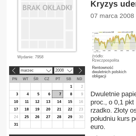
Kryzys uder
07 marca 2008 
źródło:
Wydanie:
7958
Rzeczpospolita
Rentowność
marzec
2008
«
»
dwuletnich polskich
obligacji
PN
WT
ŚR
CZ
PT
SB
ND
1
2
Dwuletnie papi
3
4
5
6
7
8
9
proc., o 0,1 pk
10
11
12
13
14
15
16
rzadko. Złoty o
17
18
19
20
21
22
23
24
25
26
27
28
29
30
południu kurs p
31
euro.