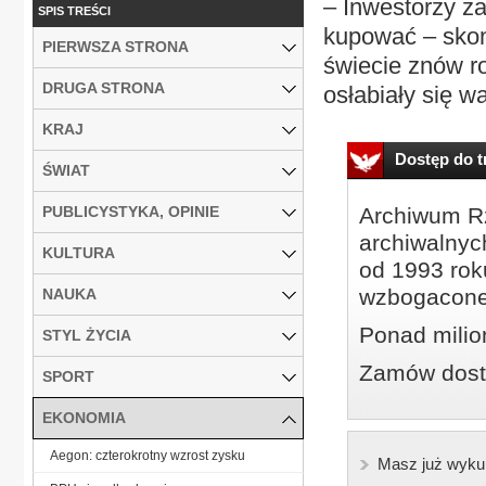
– Inwestorzy za
SPIS TREŚCI
kupować – skom
PIERWSZA STRONA
świecie znów r
DRUGA STRONA
osłabiały się w
KRAJ
Dostęp do tr
ŚWIAT
PUBLICYSTYKA, OPINIE
Archiwum Rz
archiwalnyc
KULTURA
od 1993 roku
wzbogacone
NAUKA
Ponad milio
STYL ŻYCIA
Zamów dostę
SPORT
EKONOMIA
Aegon: czterokrotny wzrost zysku
Masz już wyku