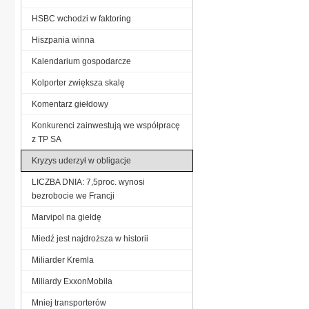
HSBC wchodzi w faktoring
Hiszpania winna
Kalendarium gospodarcze
Kolporter zwiększa skalę
Komentarz giełdowy
Konkurenci zainwestują we współpracę
z TP SA
Kryzys uderzył w obligacje
LICZBA DNIA: 7,5proc. wynosi
bezrobocie we Francji
Marvipol na giełdę
Miedź jest najdroższa w historii
Miliarder Kremla
Miliardy ExxonMobila
Mniej transporterów