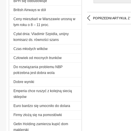
BPH się odbudowuje
British Airways w dół
POPRZEDNI ARTYKUŁ Z
Ceny mieszkań w Warszawie urosną w
tym roku o 8 – 11 proc.
Cytat dnia: Vladimir Szpidla, unijny
komisarz ds. równości szans
Czas młodych wilków
Człowiek od mocnych trunków
Do rozwiązania problemu NBP
potrzebna jest dobra wola
Dobre wyniki
Emperia chce ruszyć z kolejną siecią
sklepów
Euro bardzo się umocniło do dolara
Firmy złożą się na pomostówki
Getin Holding zamierza kupić dom
maklerski