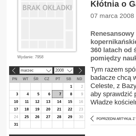
Kłótnia o G
07 marca 2008 
Renesansowy g
kopernikański
360 latach od 
pomiędzy nau
Wydanie:
7958
Tym razem spór
marzec
2008
«
»
badacze chcą wy
PN
WT
ŚR
CZ
PT
SB
ND
Celeste, z Bazy
1
2
aby sprawdzić p
3
4
5
6
7
8
9
Władze kościel
10
11
12
13
14
15
16
17
18
19
20
21
22
23
24
25
26
27
28
29
30
POPRZEDNI ARTYKUŁ Z
31