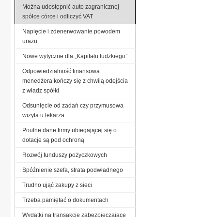
Można udostępnić auto zagranicznej
spółce córce i odliczyć VAT
Napięcie i zdenerwowanie powodem
urazu
Nowe wytyczne dla „Kapitału ludzkiego”
Odpowiedzialność finansowa
menedżera kończy się z chwilą odejścia
z władz spółki
Odsunięcie od zadań czy przymusowa
wizyta u lekarza
Poufne dane firmy ubiegającej się o
dotacje są pod ochroną
Rozwój funduszy pożyczkowych
Spóźnienie szefa, strata podwładnego
Trudno ująć zakupy z sieci
Trzeba pamiętać o dokumentach
Wydatki na transakcje zabezpieczające