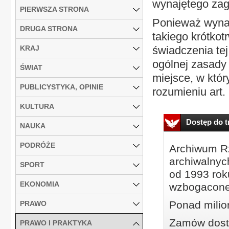
wynajętego zag
PIERWSZA STRONA
Ponieważ wynaj
DRUGA STRONA
takiego krótkot
KRAJ
świadczenia tej
ogólnej zasady 
ŚWIAT
miejsce, w któ
PUBLICYSTYKA, OPINIE
rozumieniu art.
KULTURA
Dostęp do tr
NAUKA
PODRÓŻE
Archiwum Rz
archiwalnyc
SPORT
od 1993 roku
EKONOMIA
wzbogacone
Ponad milio
PRAWO
Zamów dostę
PRAWO I PRAKTYKA