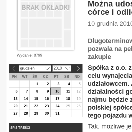
Można udos
córce i odl
10 grudnia 2010
Długotermino
pozwala na peł
Wydanie:
8799
zakupie
Spółka z o.o.
grudzień
2010
«
»
celu wynajęcia
PN
WT
ŚR
CZ
PT
SB
ND
udziałowcem. 
1
2
3
4
5
działalności g
6
7
8
9
10
11
12
najmu będzie z
13
14
15
16
17
18
19
polskiej spółc
20
21
22
23
24
25
26
27
28
29
30
31
tego pojazdu 
Tak, możliwe je
SPIS TREŚCI