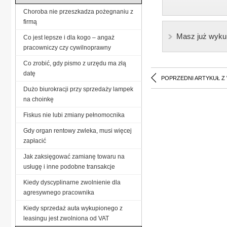
Choroba nie przeszkadza pożegnaniu z
firmą
Masz już wyku
Co jest lepsze i dla kogo – angaż
pracowniczy czy cywilnoprawny
Co zrobić, gdy pismo z urzędu ma złą
datę
POPRZEDNI ARTYKUŁ Z
Dużo biurokracji przy sprzedaży lampek
na choinkę
Fiskus nie lubi zmiany pełnomocnika
Gdy organ rentowy zwleka, musi więcej
zapłacić
Jak zaksięgować zamianę towaru na
usługę i inne podobne transakcje
Kiedy dyscyplinarne zwolnienie dla
agresywnego pracownika
Kiedy sprzedaż auta wykupionego z
leasingu jest zwolniona od VAT