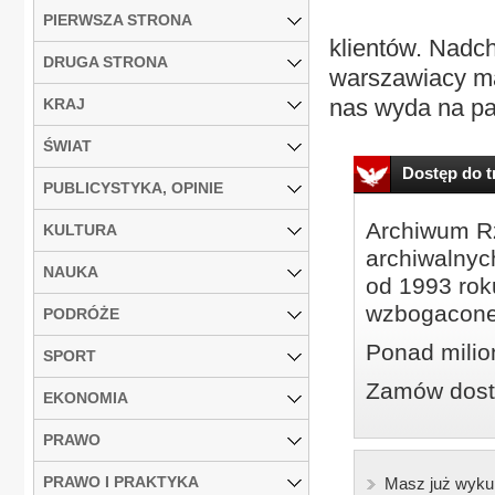
PIERWSZA STRONA
klientów. Nadc
DRUGA STRONA
warszawiacy ma
nas wyda na pac
KRAJ
ŚWIAT
Dostęp do tr
PUBLICYSTYKA, OPINIE
Archiwum Rz
KULTURA
archiwalnyc
NAUKA
od 1993 roku
wzbogacone
PODRÓŻE
Ponad milio
SPORT
Zamów dostę
EKONOMIA
PRAWO
PRAWO I PRAKTYKA
Masz już wyku