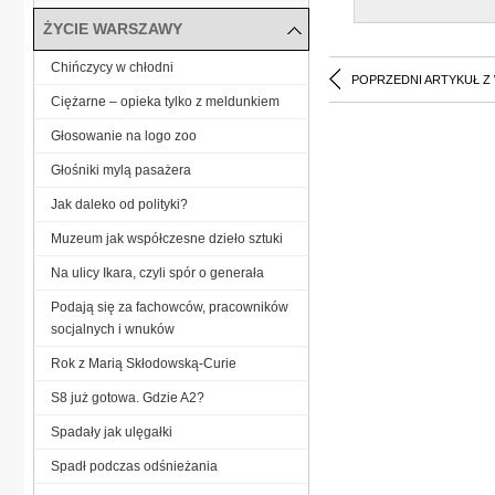
ŻYCIE WARSZAWY
Chińczycy w chłodni
POPRZEDNI ARTYKUŁ Z
Ciężarne – opieka tylko z meldunkiem
Głosowanie na logo zoo
Głośniki mylą pasażera
Jak daleko od polityki?
Muzeum jak współczesne dzieło sztuki
Na ulicy Ikara, czyli spór o generała
Podają się za fachowców, pracowników
socjalnych i wnuków
Rok z Marią Skłodowską-Curie
S8 już gotowa. Gdzie A2?
Spadały jak ulęgałki
Spadł podczas odśnieżania