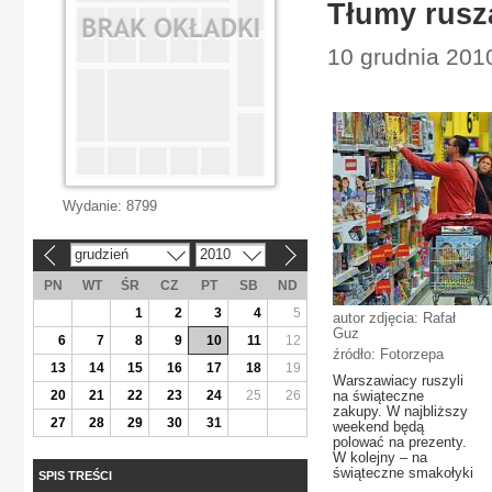
Tłumy rusz
10 grudnia 201
Wydanie:
8799
grudzień
2010
«
»
PN
WT
ŚR
CZ
PT
SB
ND
1
2
3
4
5
autor zdjęcia: Rafał
Guz
6
7
8
9
10
11
12
źródło: Fotorzepa
13
14
15
16
17
18
19
Warszawiacy ruszyli
20
21
22
23
24
25
26
na świąteczne
zakupy. W najbliższy
27
28
29
30
31
weekend będą
polować na prezenty.
W kolejny – na
świąteczne smakołyki
SPIS TREŚCI