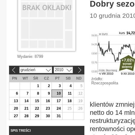
Dobry sez
10 grudnia 2010
Wydanie:
8799
grudzień
2010
«
»
PN
WT
ŚR
CZ
PT
SB
ND
źródło:
Rzeczpospolita
1
2
3
4
5
6
7
8
9
10
11
12
13
14
15
16
17
18
19
klientów zmniej
20
21
22
23
24
25
26
netto do 14 mln
27
28
29
30
31
restrukturyzac
rentowności ope
SPIS TREŚCI