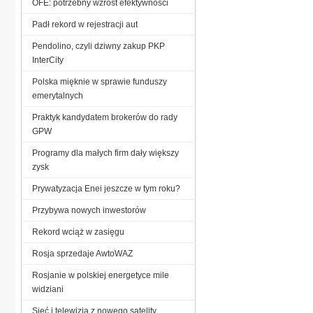
OFE: potrzebny wzrost efektywności
Padł rekord w rejestracji aut
Pendolino, czyli dziwny zakup PKP
InterCity
Polska mięknie w sprawie funduszy
emerytalnych
Praktyk kandydatem brokerów do rady
GPW
Programy dla małych firm dały większy
zysk
Prywatyzacja Enei jeszcze w tym roku?
Przybywa nowych inwestorów
Rekord wciąż w zasięgu
Rosja sprzedaje AwtoWAZ
Rosjanie w polskiej energetyce mile
widziani
Sieć i telewizja z nowego satelity