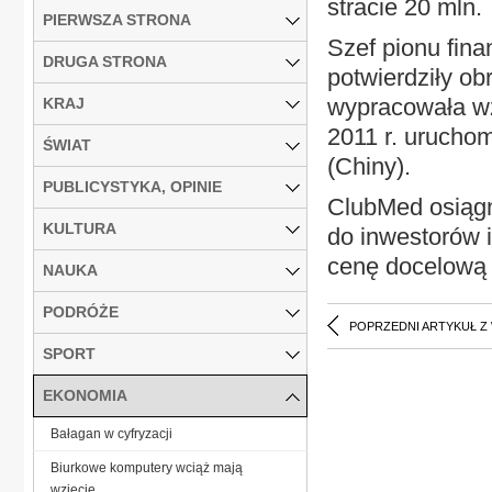
stracie 20 mln.
PIERWSZA STRONA
Szef pionu fina
DRUGA STRONA
potwierdziły ob
wypracowała wz
KRAJ
2011 r. uruchom
ŚWIAT
(Chiny).
PUBLICYSTYKA, OPINIE
ClubMed osiągnę
KULTURA
do inwestorów i
cenę docelową 
NAUKA
PODRÓŻE
POPRZEDNI ARTYKUŁ Z
SPORT
EKONOMIA
Bałagan w cyfryzacji
Biurkowe komputery wciąż mają
wzięcie