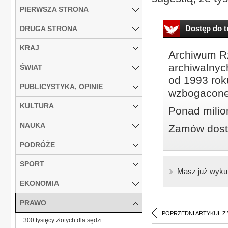
PIERWSZA STRONA
Dostęp do tr
DRUGA STRONA
KRAJ
Archiwum Rz
archiwalnyc
ŚWIAT
od 1993 roku
PUBLICYSTYKA, OPINIE
wzbogacone
KULTURA
Ponad milio
NAUKA
Zamów dostę
PODRÓŻE
SPORT
Masz już wyku
EKONOMIA
PRAWO
POPRZEDNI ARTYKUŁ Z
300 tysięcy złotych dla sędzi