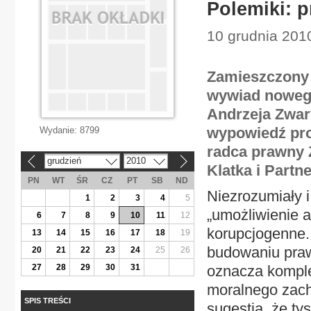
Polemiki: p
10 grudnia 2010
Zamieszczony 
wywiad nowego
Andrzeja Zwar
wypowiedź pr
Wydanie:
8799
radca prawny 
grudzień
2010
«
»
Klatka i Partn
PN
WT
ŚR
CZ
PT
SB
ND
Niezrozumiały i
1
2
3
4
5
„umożliwienie 
6
7
8
9
10
11
12
korupcjogenne.
13
14
15
16
17
18
19
budowaniu praw
20
21
22
23
24
25
26
27
28
29
30
31
oznacza komple
moralnego zach
SPIS TREŚCI
sugestią, że ty