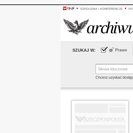
SZKOLENIA I KONFERENCJE
PO
Prawo
SZUKAJ W:
Chcesz uzyskać dostę