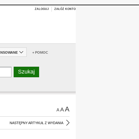
ZALOGUJ
ZAŁÓŻ KONTO
ANSOWANE
+ POMOC
A
A
A
NASTĘPNY ARTYKUŁ Z WYDANIA