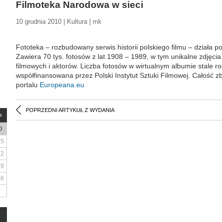
Filmoteka Narodowa w sieci
10 grudnia 2010 | Kultura | mk
Fototeka – rozbudowany serwis historii polskiego filmu – działa
Zawiera 70 tys. fotosów z lat 1908 – 1989, w tym unikalne zdjęcia
filmowych i aktorów. Liczba fotosów w wirtualnym albumie stale ro
współfinansowana przez Polski Instytut Sztuki Filmowej. Całość z
portalu
Europeana.eu
POPRZEDNI ARTYKUŁ Z WYDANIA
D
5
12
19
26