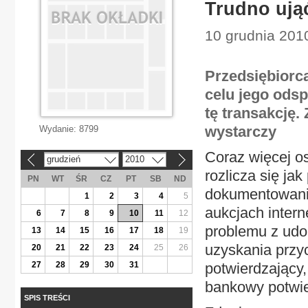
Trudno ująć
10 grudnia 2010
Przedsiębiorca
celu jego ods
tę transakcję
wystarczy
Wydanie:
8799
Coraz więcej os
grudzień
2010
«
»
rozlicza się ja
PN
WT
ŚR
CZ
PT
SB
ND
dokumentowania
1
2
3
4
5
aukcjach inter
6
7
8
9
10
11
12
problemu z udo
13
14
15
16
17
18
19
uzyskania przy
20
21
22
23
24
25
26
27
28
29
30
31
potwierdzający,
bankowy potwie
SPIS TREŚCI