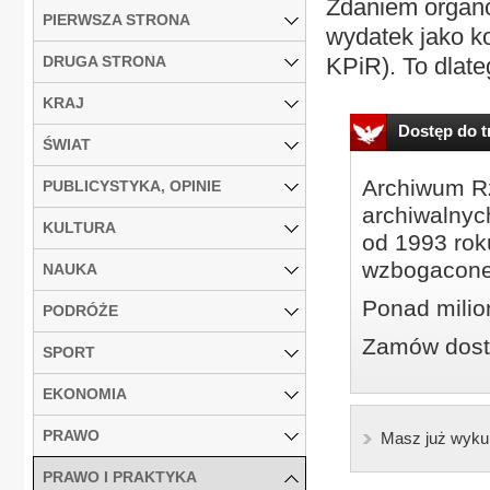
Zdaniem organó
PIERWSZA STRONA
wydatek jako k
DRUGA STRONA
KPiR). To dlate
KRAJ
Dostęp do tr
ŚWIAT
Archiwum Rz
PUBLICYSTYKA, OPINIE
archiwalnyc
KULTURA
od 1993 roku
wzbogacone
NAUKA
Ponad milio
PODRÓŻE
Zamów dostę
SPORT
EKONOMIA
PRAWO
Masz już wyku
PRAWO I PRAKTYKA