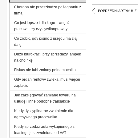
Choroba nie przeszkadza pożegnaniu z
POPRZEDNI ARTYKUŁ Z
firmą
Co jest lepsze i dla kogo – angaż
pracowniczy czy cywilnoprawny
Co zrobić, gdy pismo z urzędu ma złą
datę
Dużo biurokracji przy sprzedaży lampek
na choinkę
Fiskus nie lubi zmiany pełnomocnika
Gdy organ rentowy zwleka, musi więcej
zapłacić
Jak zaksięgować zamianę towaru na
usługę i inne podobne transakcje
Kiedy dyscyplinarne zwolnienie dla
agresywnego pracownika
Kiedy sprzedaż auta wykupionego z
leasingu jest zwolniona od VAT