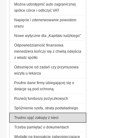
Można udostępnić auto zagranicznej
spółce córce i odliczyć VAT
Napięcie i zdenerwowanie powodem
urazu
Nowe wytyczne dla „Kapitału ludzkiego”
Odpowiedzialność finansowa
menedżera kończy się z chwilą odejścia
z władz spółki
Odsunięcie od zadań czy przymusowa
wizyta u lekarza
Poufne dane firmy ubiegającej się o
dotacje są pod ochroną
Rozwój funduszy pożyczkowych
Spóźnienie szefa, strata podwładnego
Trudno ująć zakupy z sieci
Trzeba pamiętać o dokumentach
Wydatki na transakcje zabezpieczające