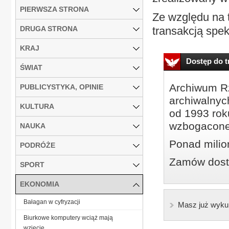
PIERWSZA STRONA
Ze względu na 
DRUGA STRONA
transakcją spek
KRAJ
Dostęp do tr
ŚWIAT
Archiwum Rz
PUBLICYSTYKA, OPINIE
archiwalnyc
KULTURA
od 1993 roku
wzbogacone
NAUKA
Ponad milio
PODRÓŻE
Zamów dostę
SPORT
EKONOMIA
Bałagan w cyfryzacji
Masz już wyku
Biurkowe komputery wciąż mają
wzięcie