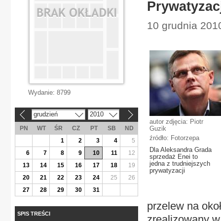
Prywatyzac
10 grudnia 201
Wydanie:
8799
grudzień
2010
«
»
autor zdjęcia: Piotr
PN
WT
ŚR
CZ
PT
SB
ND
Guzik
źródło: Fotorzepa
1
2
3
4
5
Dla Aleksandra Grada
6
7
8
9
10
11
12
sprzedaż Enei to
jedna z trudniejszych
13
14
15
16
17
18
19
prywatyzacji
20
21
22
23
24
25
26
27
28
29
30
31
przelew na okoł
SPIS TREŚCI
zrealizowany w 