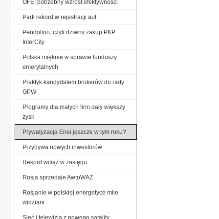
OFE: potrzebny wzrost efektywności
Padł rekord w rejestracji aut
Pendolino, czyli dziwny zakup PKP
InterCity
Polska mięknie w sprawie funduszy
emerytalnych
Praktyk kandydatem brokerów do rady
GPW
Programy dla małych firm dały większy
zysk
Prywatyzacja Enei jeszcze w tym roku?
Przybywa nowych inwestorów
Rekord wciąż w zasięgu
Rosja sprzedaje AwtoWAZ
Rosjanie w polskiej energetyce mile
widziani
Sieć i telewizja z nowego satelity