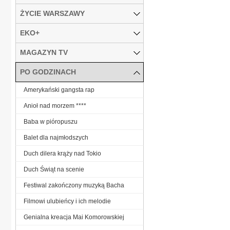
ŻYCIE WARSZAWY
EKO+
MAGAZYN TV
PO GODZINACH
Amerykański gangsta rap
Anioł nad morzem ****
Baba w pióropuszu
Balet dla najmłodszych
Duch dilera krąży nad Tokio
Duch Świąt na scenie
Festiwal zakończony muzyką Bacha
Filmowi ulubieńcy i ich melodie
Genialna kreacja Mai Komorowskiej