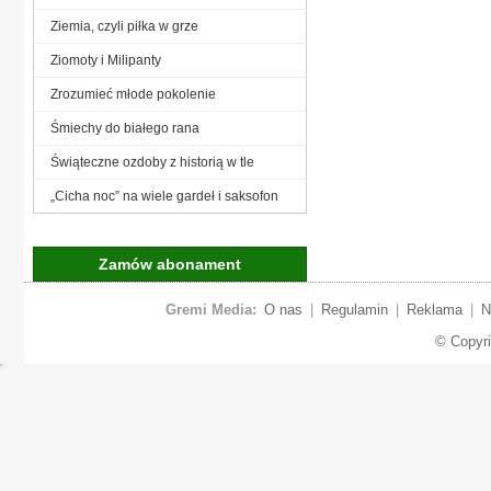
Ziemia, czyli piłka w grze
Ziomoty i Milipanty
Zrozumieć młode pokolenie
Śmiechy do białego rana
Świąteczne ozdoby z historią w tle
„Cicha noc” na wiele gardeł i saksofon
Zamów abonament
Gremi Media:
O nas
|
Regulamin
|
Reklama
|
N
© Copyr