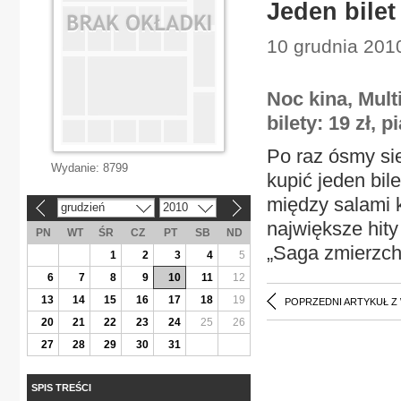
Jeden bilet
10 grudnia 201
Noc kina, Mult
bilety: 19 zł, p
Po raz ósmy si
Wydanie:
8799
kupić jeden bil
między salami k
grudzień
2010
«
»
największe hity
PN
WT
ŚR
CZ
PT
SB
ND
„Saga zmierzch
1
2
3
4
5
6
7
8
9
10
11
12
13
14
15
16
17
18
19
POPRZEDNI ARTYKUŁ Z
20
21
22
23
24
25
26
27
28
29
30
31
SPIS TREŚCI