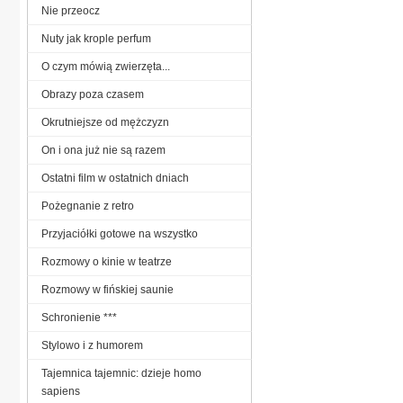
Nie przeocz
Nuty jak krople perfum
O czym mówią zwierzęta...
Obrazy poza czasem
Okrutniejsze od mężczyzn
On i ona już nie są razem
Ostatni film w ostatnich dniach
Pożegnanie z retro
Przyjaciółki gotowe na wszystko
Rozmowy o kinie w teatrze
Rozmowy w fińskiej saunie
Schronienie ***
Stylowo i z humorem
Tajemnica tajemnic: dzieje homo
sapiens