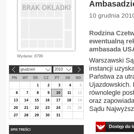
Ambasadzie
10 grudnia 201
Rodzina Czetw
ewentualną rek
ambasada US
Wydanie:
8799
Warszawski Sąd
instancji uzysk
grudzień
2010
«
»
Państwa za utr
PN
WT
ŚR
CZ
PT
SB
ND
Ujazdowskich. 
1
2
3
4
5
równolegle pos
6
7
8
9
10
11
12
oraz zapowiadan
13
14
15
16
17
18
19
Sądu Najwyższe
20
21
22
23
24
25
26
27
28
29
30
31
Dostęp do tr
SPIS TREŚCI