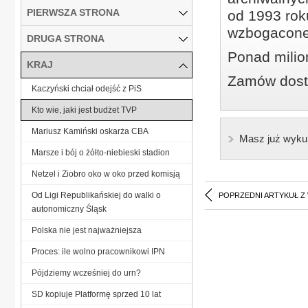
PIERWSZA STRONA
od 1993 roku
wzbogacone
DRUGA STRONA
Ponad milio
KRAJ
Zamów dostę
Kaczyński chciał odejść z PiS
Kto wie, jaki jest budżet TVP
Mariusz Kamiński oskarża CBA
Masz już wyku
Marsze i bój o żółto-niebieski stadion
Netzel i Ziobro oko w oko przed komisją
Od Ligi Republikańskiej do walki o
POPRZEDNI ARTYKUŁ Z
autonomiczny Śląsk
Polska nie jest najważniejsza
Proces: ile wolno pracownikowi IPN
Pójdziemy wcześniej do urn?
SD kopiuje Platformę sprzed 10 lat