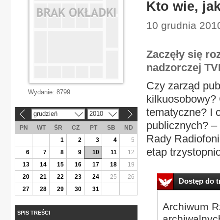
Kto wie, ja
10 grudnia 2010
Zaczęły się r
nadzorczej TV
Czy zarząd publ
Wydanie:
8799
kilkuosobowy?
tematyczne? I c
grudzień
2010
«
»
publicznych? – 
PN
WT
ŚR
CZ
PT
SB
ND
Rady Radiofonii
1
2
3
4
5
etap trzystopn
6
7
8
9
10
11
12
13
14
15
16
17
18
19
20
21
22
23
24
25
26
Dostęp do tr
27
28
29
30
31
Archiwum Rz
SPIS TREŚCI
archiwalnyc