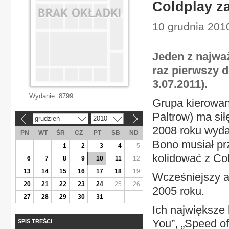
Coldplay z
10 grudnia 2010
Jeden z najwa
raz pierwszy d
3.07.2011).
Wydanie:
8799
Grupa kierowan
Paltrow) ma sił
grudzień
2010
«
»
2008 roku wydali
PN
WT
ŚR
CZ
PT
SB
ND
Bono musiał pr
1
2
3
4
5
kolidować z Col
6
7
8
9
10
11
12
13
14
15
16
17
18
19
Wcześniejszy a
20
21
22
23
24
25
26
2005 roku.
27
28
29
30
31
Ich największe h
You”, „Speed of S
SPIS TREŚCI