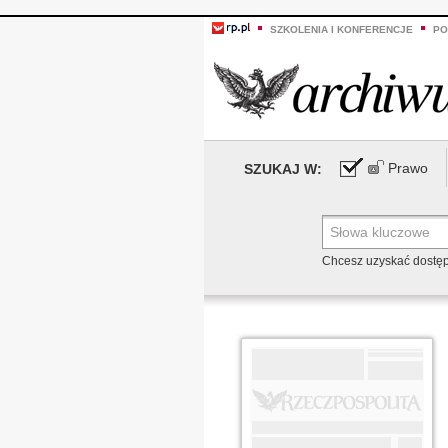
SZKOLENIA I KONFERENCJE
PO
Prawo
SZUKAJ W:
Chcesz uzyskać dostę