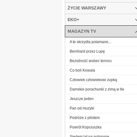
ŻYCIE WARSZAWY
EKO+
MAGAZYN TV
A te skrzydła połamane...
Bernhard przez Lupę
Bezsilność wobec terroru
Co boli Kowala
Człowiek człowiekowi zupką
Damskie porachunki z zimą w tle
Jeszcze jeden
Pan od muzyki
Podróże z pilotem
Powrót Kopciuszka
Siedem lat na poligonie