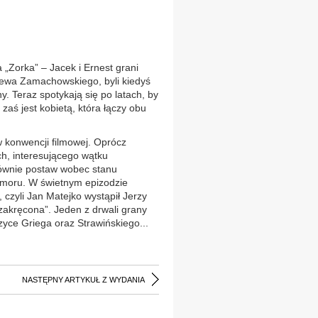
„Zorka” – Jacek i Ernest grani
iewa Zamachowskiego, byli kiedyś
ny. Teraz spotykają się po latach, by
aś jest kobietą, która łączy obu
 konwencji filmowej. Oprócz
h, interesującego wątku
łównie postaw wobec stanu
umoru. W świetnym epizodzie
 czyli Jan Matejko wystąpił Jerzy
„zakręcona”. Jeden z drwali grany
zyce Griega oraz Strawińskiego...
NASTĘPNY ARTYKUŁ Z WYDANIA