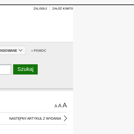
ZALOGUJ
ZAŁÓŻ KONTO
ANSOWANE
+ POMOC
A
A
A
NASTĘPNY ARTYKUŁ Z WYDANIA