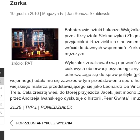
Zorka
10 grudnia 2010 | Magazyn tv | Jan Bończa-Szabłowski
Bohaterowie sztuki Łukasza Wylężałka 
przez Krzysztofa Stelmaszyka i Zbign
przyjaciółmi. Rozdzielił ich stan wojen
wrócić do dawnych wspomnień. Zorka z
mężczyzn.
Wylężałek zrealizował swą opowieść w
źródło: PAT
ciekawych obserwacji psychologicznyc
odnoszącego się do spraw polityki (g
wojennego) udało mu się zawrzeć w tym przedstawieniu sporo h
D
wiejskiego malarza przedstawiającego się jako Leonardo Da Vinci,
5
Trela. Cała zresztą wieś, do której przyjeżdża Jacek, jest mocno 
12
przez Andrzeja Iwańskiego dyskutuje o historii „Peer Gwinta” i mu
19
21.25 | TVP 1 | PONIEDZIAŁEK
26
POPRZEDNI ARTYKUŁ Z WYDANIA