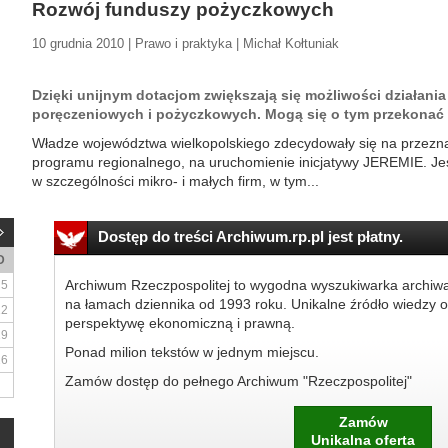
Rozwój funduszy pożyczkowych
10 grudnia 2010 | Prawo i praktyka | Michał Kołtuniak
Dzięki unijnym dotacjom zwiększają się możliwości działania
poręczeniowych i pożyczkowych. Mogą się o tym przekonać 
Władze województwa wielkopolskiego zdecydowały się na przezn
programu regionalnego, na uruchomienie inicjatywy JEREMIE. Jes
w szczególności mikro- i małych firm, w tym...
Dostęp do treści Archiwum.rp.pl jest płatny.
D
Archiwum Rzeczpospolitej to wygodna wyszukiwarka archiw
5
na łamach dziennika od 1993 roku. Unikalne źródło wiedzy o
12
perspektywę ekonomiczną i prawną.
19
Ponad milion tekstów w jednym miejscu.
26
Zamów dostęp do pełnego Archiwum "Rzeczpospolitej"
Zamów
Unikalna oferta