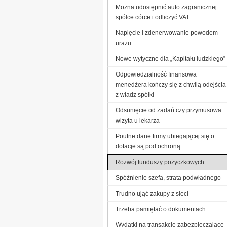
Można udostępnić auto zagranicznej
spółce córce i odliczyć VAT
Napięcie i zdenerwowanie powodem
urazu
Nowe wytyczne dla „Kapitału ludzkiego”
Odpowiedzialność finansowa
menedżera kończy się z chwilą odejścia
z władz spółki
Odsunięcie od zadań czy przymusowa
wizyta u lekarza
Poufne dane firmy ubiegającej się o
dotacje są pod ochroną
Rozwój funduszy pożyczkowych
Spóźnienie szefa, strata podwładnego
Trudno ująć zakupy z sieci
Trzeba pamiętać o dokumentach
Wydatki na transakcje zabezpieczające