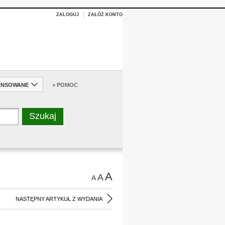
ZALOGUJ
ZAŁÓŻ KONTO
ANSOWANE
+ POMOC
A
A
A
NASTĘPNY ARTYKUŁ Z WYDANIA