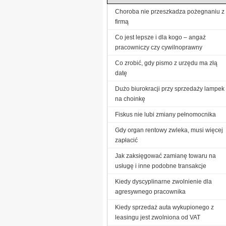
Choroba nie przeszkadza pożegnaniu z
firmą
Co jest lepsze i dla kogo – angaż
pracowniczy czy cywilnoprawny
Co zrobić, gdy pismo z urzędu ma złą
datę
Dużo biurokracji przy sprzedaży lampek
na choinkę
Fiskus nie lubi zmiany pełnomocnika
Gdy organ rentowy zwleka, musi więcej
zapłacić
Jak zaksięgować zamianę towaru na
usługę i inne podobne transakcje
Kiedy dyscyplinarne zwolnienie dla
agresywnego pracownika
Kiedy sprzedaż auta wykupionego z
leasingu jest zwolniona od VAT