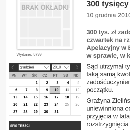
300 tysięcy
10 grudnia 2010
300 tys. zł za
czwartek na rz
Apelacyjny w 
w sprawie, w 
Wydanie:
8799
Sąd utrzymał ty
grudzień
2010
«
»
taką samą kwot
PN
WT
ŚR
CZ
PT
SB
ND
zadośćuczynien
1
2
3
4
5
początku.
6
7
8
9
10
11
12
13
14
15
16
17
18
19
Grażyna Zieliń
20
21
22
23
24
25
26
uniewinniona o
27
28
29
30
31
przyjęcia w lat
rozstrzygnięcia
SPIS TREŚCI