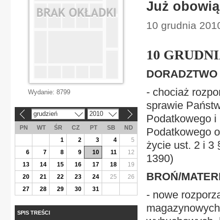
Już obowią
10 grudnia 2010
10 GRUDNI
DORADZTWO
- chociaż rozpo
Wydanie:
8799
sprawie Państw
grudzień
2010
«
»
Podatkowego i
PN
WT
ŚR
CZ
PT
SB
ND
Podatkowego ob
1
2
3
4
5
życie ust. 2 i 
6
7
8
9
10
11
12
1390)
13
14
15
16
17
18
19
BROŃ/MATER
20
21
22
23
24
25
26
27
28
29
30
31
- nowe rozporz
magazynowych 
SPIS TREŚCI