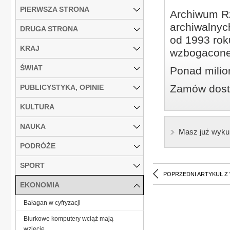
PIERWSZA STRONA
Archiwum Rz
archiwalnyc
DRUGA STRONA
od 1993 roku
KRAJ
wzbogacone
ŚWIAT
Ponad milio
Zamów dostę
PUBLICYSTYKA, OPINIE
KULTURA
NAUKA
Masz już wyku
PODRÓŻE
SPORT
POPRZEDNI ARTYKUŁ Z
EKONOMIA
Bałagan w cyfryzacji
Biurkowe komputery wciąż mają
wzięcie