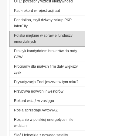
OFE: potrzebny wzrost efektywności
Padł rekord w rejestracji aut
Pendolino, czyli dziwny zakup PKP
InterCity
Polska mięknie w sprawie funduszy
emerytalnych
Praktyk kandydatem brokerów do rady
GPW
Programy dla małych firm dały większy
zysk
Prywatyzacja Enei jeszcze w tym roku?
Przybywa nowych inwestorów
Rekord wciąż w zasięgu
Rosja sprzedaje AwtoWAZ
Rosjanie w polskiej energetyce mile
widziani
Sieć i telewizja z nowego satelity