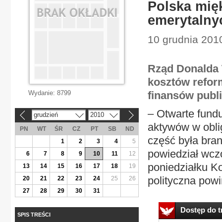
Polska mię
emerytalny
10 grudnia 201
Rząd Donalda T
kosztów reform
Wydanie:
8799
finansów publ
– Otwarte fund
grudzień
2010
«
»
aktywów w obli
PN
WT
ŚR
CZ
PT
SB
ND
część była bra
1
2
3
4
5
powiedział wczo
6
7
8
9
10
11
12
poniedziałku Ko
13
14
15
16
17
18
19
polityczna pow
20
21
22
23
24
25
26
27
28
29
30
31
Dostęp do tr
SPIS TREŚCI