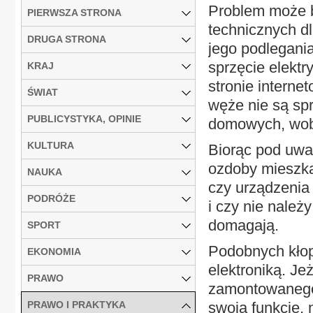
Problem może b
PIERWSZA STRONA
technicznych dl
DRUGA STRONA
jego podlegania
sprzęcie elekt
KRAJ
stronie intern
ŚWIAT
węże nie są sp
PUBLICYSTYKA, OPINIE
domowych, wob
KULTURA
Biorąc pod uwa
ozdoby mieszka
NAUKA
czy urządzenia
PODRÓŻE
i czy nie należy
domagają.
SPORT
Podobnych kło
EKONOMIA
elektroniką. Je
PRAWO
zamontowanego 
PRAWO I PRAKTYKA
swoją funkcje, 