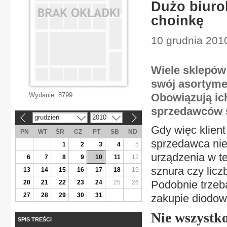
Dużo biuro
choinkę
10 grudnia 2010
Wiele sklepów
swój asortyme
Wydanie:
8799
Obowiązują ich
sprzedawców s
grudzień
2010
«
»
Gdy więc klient
PN
WT
ŚR
CZ
PT
SB
ND
sprzedawca nie
1
2
3
4
5
urządzenia w tej
6
7
8
9
10
11
12
sznura czy lic
13
14
15
16
17
18
19
Podobnie trzeba
20
21
22
23
24
25
26
27
28
29
30
31
zakupie diodow
Nie wszystko
SPIS TREŚCI