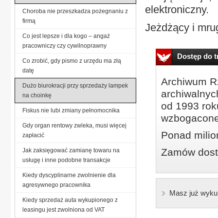
elektroniczny.
Choroba nie przeszkadza pożegnaniu z
firmą
Jeżdżący i mrug
Co jest lepsze i dla kogo – angaż
pracowniczy czy cywilnoprawny
Dostęp do tr
Co zrobić, gdy pismo z urzędu ma złą
datę
Archiwum Rz
Dużo biurokracji przy sprzedaży lampek
archiwalnyc
na choinkę
od 1993 roku
Fiskus nie lubi zmiany pełnomocnika
wzbogacone
Gdy organ rentowy zwleka, musi więcej
Ponad milio
zapłacić
Zamów dostę
Jak zaksięgować zamianę towaru na
usługę i inne podobne transakcje
Kiedy dyscyplinarne zwolnienie dla
agresywnego pracownika
Masz już wyku
Kiedy sprzedaż auta wykupionego z
leasingu jest zwolniona od VAT