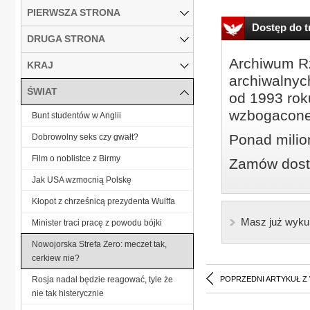
PIERWSZA STRONA
Dostęp do tr
DRUGA STRONA
Archiwum Rz
KRAJ
archiwalnyc
ŚWIAT
od 1993 roku
wzbogacone
Bunt studentów w Anglii
Ponad milio
Dobrowolny seks czy gwałt?
Film o noblistce z Birmy
Zamów dostę
Jak USA wzmocnią Polskę
Kłopot z chrześnicą prezydenta Wulffa
Masz już wyku
Minister traci pracę z powodu bójki
Nowojorska Strefa Zero: meczet tak,
cerkiew nie?
Rosja nadal będzie reagować, tyle że
POPRZEDNI ARTYKUŁ Z
nie tak histerycznie