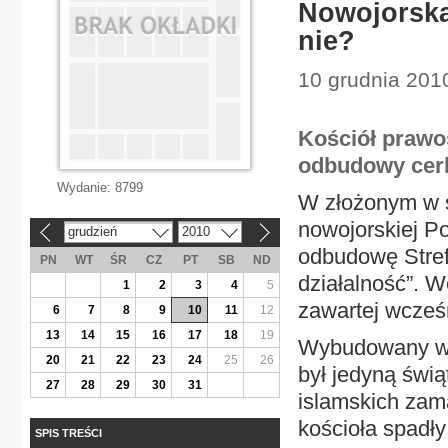
Nowojorska 
nie?
10 grudnia 2010
Kościół prawo
odbudowy cerk
Wydanie:
8799
W złożonym w s
nowojorskiej Po
grudzień
2010
«
»
odbudowę Stref
PN
WT
ŚR
CZ
PT
SB
ND
działalność”. 
1
2
3
4
5
zawartej wcześ
6
7
8
9
10
11
12
13
14
15
16
17
18
19
Wybudowany w 
20
21
22
23
24
25
26
był jedyną świą
27
28
29
30
31
islamskich za
kościoła spadły
SPIS TREŚCI