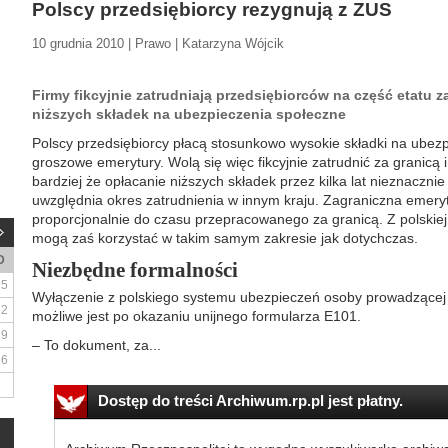
Polscy przedsiębiorcy rezygnują z ZUS
10 grudnia 2010 | Prawo | Katarzyna Wójcik
Firmy fikcyjnie zatrudniają przedsiębiorców na część etatu z
niższych składek na ubezpieczenia społeczne
Polscy przedsiębiorcy płacą stosunkowo wysokie składki na ubezp
groszowe emerytury. Wolą się więc fikcyjnie zatrudnić za granicą
bardziej że opłacanie niższych składek przez kilka lat nieznaczni
uwzględnia okres zatrudnienia w innym kraju. Zagraniczna emeryt
proporcjonalnie do czasu przepracowanego za granicą. Z polskiej
mogą zaś korzystać w takim samym zakresie jak dotychczas.
D
Niezbędne formalności
5
Wyłączenie z polskiego systemu ubezpieczeń osoby prowadzącej 
12
możliwe jest po okazaniu unijnego formularza E101.
19
– To dokument, za...
26
Dostęp do treści Archiwum.rp.pl jest płatny.