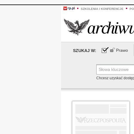
SZKOLENIA I KONFERENCJE
PO
Prawo
SZUKAJ W:
Chcesz uzyskać dostę