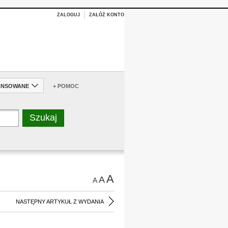
ZALOGUJ
ZAŁÓŻ KONTO
ANSOWANE
+ POMOC
A
A
A
NASTĘPNY ARTYKUŁ Z WYDANIA