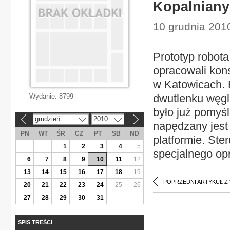
Kopalniany
10 grudnia 2010
Prototyp robot
opracowali kon
w Katowicach. R
dwutlenku węgla
Wydanie:
8799
było już pomyś
grudzień
2010
«
»
napędzany jest
PN
WT
ŚR
CZ
PT
SB
ND
platformie. Ste
1
2
3
4
5
specjalnego op
6
7
8
9
10
11
12
13
14
15
16
17
18
19
POPRZEDNI ARTYKUŁ Z
20
21
22
23
24
25
26
27
28
29
30
31
SPIS TREŚCI