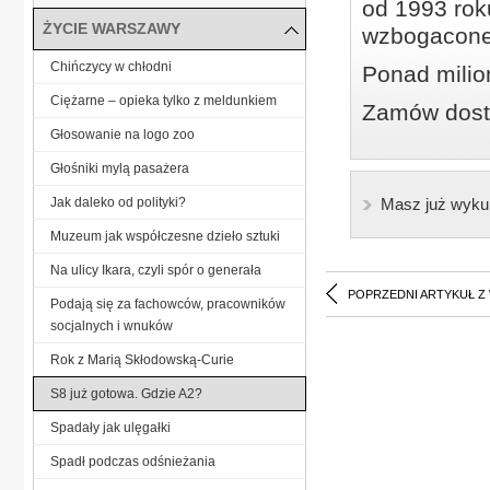
od 1993 roku
ŻYCIE WARSZAWY
wzbogacone
Chińczycy w chłodni
Ponad milio
Ciężarne – opieka tylko z meldunkiem
Zamów dostę
Głosowanie na logo zoo
Głośniki mylą pasażera
Jak daleko od polityki?
Masz już wyku
Muzeum jak współczesne dzieło sztuki
Na ulicy Ikara, czyli spór o generała
POPRZEDNI ARTYKUŁ Z
Podają się za fachowców, pracowników
socjalnych i wnuków
Rok z Marią Skłodowską-Curie
S8 już gotowa. Gdzie A2?
Spadały jak ulęgałki
Spadł podczas odśnieżania