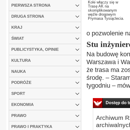
Kole włączy się w
PIERWSZA STRONA
Trasę AK na
skomplikowanym
węźle drogowym
DRUGA STRONA
Prymasa Tysiąclecia.
KRAJ
o pozwolenie n
ŚWIAT
Stu inżynier
PUBLICYSTYKA, OPINIE
Na budowę kon
KULTURA
Warszawa i War
że trasa ma zos
NAUKA
środę. – Staram
PODRÓŻE
tygodniu – mów
SPORT
Dostęp do tr
EKONOMIA
PRAWO
Archiwum Rz
archiwalnyc
PRAWO I PRAKTYKA