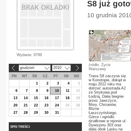
S8 już got
10 grudnia 201
Wydanie:
8799
źródło: Życie
grudzień
2010
«
»
Warszawy
Trasa S8 zaczyna się
PN
WT
ŚR
CZ
PT
SB
ND
w Konotopie, dokąd w
1
2
3
4
5
maju 2012 roku ma
dotrzeć autostrada A2
6
7
8
9
10
11
12
ze Strykowa pod
Łodzią. Dalej biegnie
13
14
15
16
17
18
19
przez Jawczyce,
Mory, Chrzanów,
20
21
22
23
24
25
26
Blizne
27
28
29
30
31
Łaszczyńskiego,
Górce i ogródki
działkowe w rejonie ul.
Dywizjonu 303 oraz
SPIS TREŚCI
dalej obok Lasku na