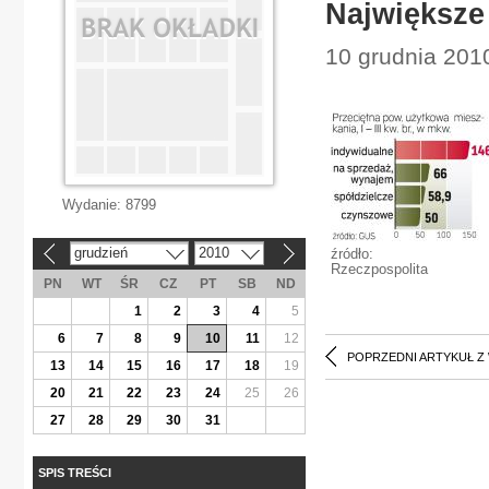
Największe
10 grudnia 201
Wydanie:
8799
grudzień
2010
źródło:
«
»
Rzeczpospolita
PN
WT
ŚR
CZ
PT
SB
ND
1
2
3
4
5
6
7
8
9
10
11
12
POPRZEDNI ARTYKUŁ Z
13
14
15
16
17
18
19
20
21
22
23
24
25
26
27
28
29
30
31
SPIS TREŚCI