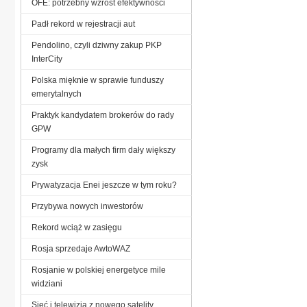
OFE: potrzebny wzrost efektywności
Padł rekord w rejestracji aut
Pendolino, czyli dziwny zakup PKP
InterCity
Polska mięknie w sprawie funduszy
emerytalnych
Praktyk kandydatem brokerów do rady
GPW
Programy dla małych firm dały większy
zysk
Prywatyzacja Enei jeszcze w tym roku?
Przybywa nowych inwestorów
Rekord wciąż w zasięgu
Rosja sprzedaje AwtoWAZ
Rosjanie w polskiej energetyce mile
widziani
Sieć i telewizja z nowego satelity