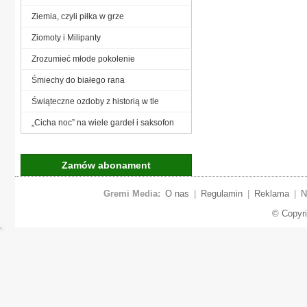
Ziemia, czyli piłka w grze
Ziomoty i Milipanty
Zrozumieć młode pokolenie
Śmiechy do białego rana
Świąteczne ozdoby z historią w tle
„Cicha noc” na wiele gardeł i saksofon
Zamów abonament
Gremi Media:
O nas
|
Regulamin
|
Reklama
|
N
© Copyr