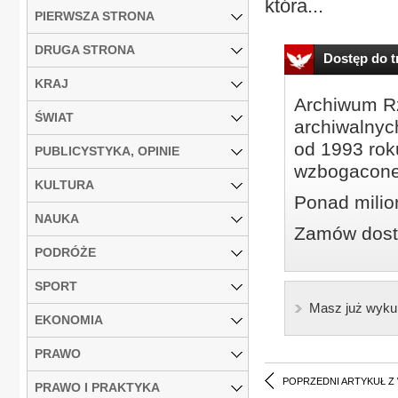
która...
PIERWSZA STRONA
DRUGA STRONA
Dostęp do tr
KRAJ
Archiwum Rz
ŚWIAT
archiwalnyc
od 1993 roku
PUBLICYSTYKA, OPINIE
wzbogacone
KULTURA
Ponad milio
NAUKA
Zamów dostę
PODRÓŻE
SPORT
Masz już wyku
EKONOMIA
PRAWO
POPRZEDNI ARTYKUŁ Z
PRAWO I PRAKTYKA