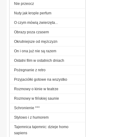
Nie przeocz
Nuty jak krople perfum
O czym mówią zwierzęta...
Obrazy poza czasem
Okrutniejsze od mężczyzn
On i ona już nie są razem
Ostatni film w ostatnich dniach
Pożegnanie z retro
Przyjaciółki gotowe na wszystko
Rozmowy o kinie w teatrze
Rozmowy w fińskiej saunie
Schronienie ***
Stylowo i z humorem
Tajemnica tajemnic: dzieje homo
sapiens