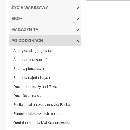
ŻYCIE WARSZAWY
EKO+
MAGAZYN TV
PO GODZINACH
Amerykański gangsta rap
Anioł nad morzem ****
Baba w pióropuszu
Balet dla najmłodszych
Duch dilera krąży nad Tokio
Duch Świąt na scenie
Festiwal zakończony muzyką Bacha
Filmowi ulubieńcy i ich melodie
Genialna kreacja Mai Komorowskiej