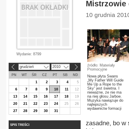
Mistrzowie 
10 grudnia 2010
Wydanie:
8799
źródło: Materiały
grudzień
2010
«
»
Promocyjne
PN
WT
ŚR
CZ
PT
SB
ND
Nowa płyta Swans
„My Father Will Guide
1
2
3
4
5
Me Up a Rope to the
Sky” jest świetna. I
6
7
8
9
10
11
12
nieważne, że nie ma
na niej głosu Jarboe.
13
14
15
16
17
18
19
Muzyka nawiązuje do
20
21
22
23
24
25
26
najlepszych
wydawnictw formacji
27
28
29
30
31
zasadne, bo w s
SPIS TREŚCI