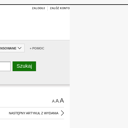
ZALOGUJ
ZAŁÓŻ KONTO
ANSOWANE
+ POMOC
A
A
A
NASTĘPNY ARTYKUŁ Z WYDANIA