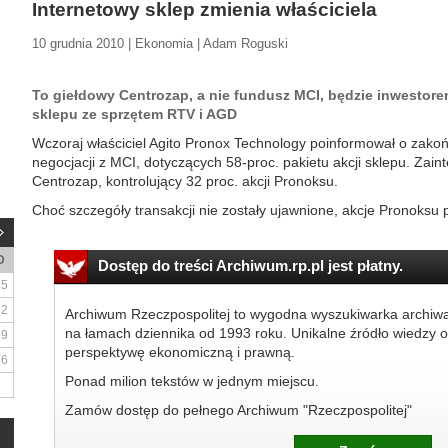
Internetowy sklep zmienia właściciela
10 grudnia 2010 | Ekonomia | Adam Roguski
To giełdowy Centrozap, a nie fundusz MCI, będzie inwestore
sklepu ze sprzętem RTV i AGD
Wczoraj właściciel Agito Pronox Technology poinformował o zak
negocjacji z MCI, dotyczących 58-proc. pakietu akcji sklepu. Zai
Centrozap, kontrolujący 32 proc. akcji Pronoksu.
Choć szczegóły transakcji nie zostały ujawnione, akcje Pronoksu p
D
Dostęp do treści Archiwum.rp.pl jest płatny.
5
12
Archiwum Rzeczpospolitej to wygodna wyszukiwarka archiw
na łamach dziennika od 1993 roku. Unikalne źródło wiedzy o
19
perspektywę ekonomiczną i prawną.
26
Ponad milion tekstów w jednym miejscu.
Zamów dostęp do pełnego Archiwum "Rzeczpospolitej"