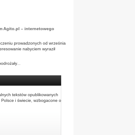
m Agito.pl – internetowego
ończeniu prowadzonych od września
nteresowanie nabyciem wyraził
odrożały...
alnych tekstów opublikowanych
 Polsce i świecie, wzbogacone o