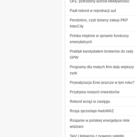
OFE: potrzebny wzrost efektywności
Padł rekord w rejestracji aut
Pendolino, czyli dziwny zakup PKP
InterCity
Polska mięknie w sprawie funduszy
emerytalnych
Praktyk kandydatem brokerów do rady
GPW
Programy dla małych firm dały większy
zysk
Prywatyzacja Enei jeszcze w tym roku?
Przybywa nowych inwestorów
Rekord wciąż w zasięgu
Rosja sprzedaje AwtoWAZ
Rosjanie w polskiej energetyce mile
widziani
Sieć i telewizja z nowego satelity