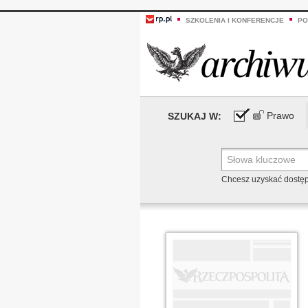
SZKOLENIA I KONFERENCJE
PO
Prawo
SZUKAJ W:
Chcesz uzyskać dostę