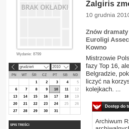
Żalgiris zm
10 grudnia 2010
Znów dramaty 
Euroligi Asse
Kowno
Wydanie:
8799
Mistrzowie Pol
fazy Top 16, a
grudzień
2010
«
»
Belgradzie, pok
PN
WT
ŚR
CZ
PT
SB
ND
liczyć na korzy
1
2
3
4
5
kolejkach. ...
6
7
8
9
10
11
12
13
14
15
16
17
18
19
20
21
22
23
24
25
26
Dostęp do tr
27
28
29
30
31
Archiwum Rz
SPIS TREŚCI
archiwalnyc