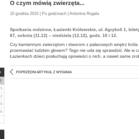
O czym mówią zwierzęta...
10 grudnia 2010 | Po godzinach | Antonina Rogala
Spotkania rodzinne, Łazienki Królewskie, ul. Agrykoli 1, bilety
67, sobota (11.12) – niedziela (12.12), godz. 10 i 12.
Czy kamiennym zwierzętom i stworom z pałacowych wnętrz króla St
przemawiać ludzkim głosem? Tego nie uda się sprawdzić. Ale w c
Łazienkach dzieci posłuchają opowieści o nich, a nawet same zrobi
POPRZEDNI ARTYKUŁ Z WYDANIA
D
5
12
19
26