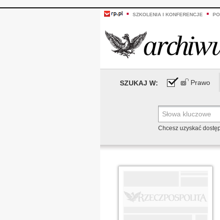
SZKOLENIA I KONFERENCJE
PO
Prawo
SZUKAJ W:
Chcesz uzyskać dostę