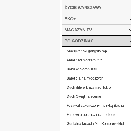
ŻYCIE WARSZAWY
EKO+
MAGAZYN TV
PO GODZINACH
Amerykański gangsta rap
Anioł nad morzem ****
Baba w pióropuszu
Balet dla najmłodszych
Duch dilera krąży nad Tokio
Duch Świąt na scenie
Festiwal zakończony muzyką Bacha
Filmowi ulubieńcy i ich melodie
Genialna kreacja Mai Komorowskiej