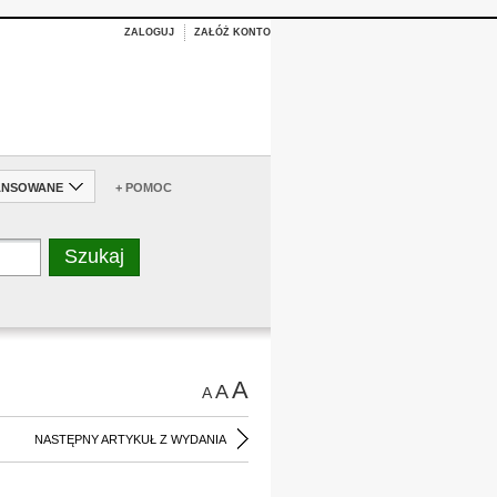
ZALOGUJ
ZAŁÓŻ KONTO
ANSOWANE
+ POMOC
A
A
A
NASTĘPNY ARTYKUŁ Z WYDANIA