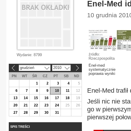
Enel-Med id
10 grudnia 201
źródło:
Wydanie:
8799
Rzeczpospolita
Enel-med
grudzień
2010
«
»
systematycznie
poprawia wyniki
PN
WT
ŚR
CZ
PT
SB
ND
1
2
3
4
5
Enel-Med trafi
6
7
8
9
10
11
12
13
14
15
16
17
18
19
Jeśli nic nie 
20
21
22
23
24
25
26
go w pierwszym
27
28
29
30
31
pierwszej połow
SPIS TREŚCI