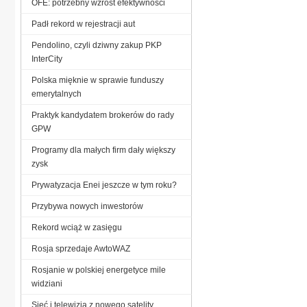
OFE: potrzebny wzrost efektywności
Padł rekord w rejestracji aut
Pendolino, czyli dziwny zakup PKP
InterCity
Polska mięknie w sprawie funduszy
emerytalnych
Praktyk kandydatem brokerów do rady
GPW
Programy dla małych firm dały większy
zysk
Prywatyzacja Enei jeszcze w tym roku?
Przybywa nowych inwestorów
Rekord wciąż w zasięgu
Rosja sprzedaje AwtoWAZ
Rosjanie w polskiej energetyce mile
widziani
Sieć i telewizja z nowego satelity