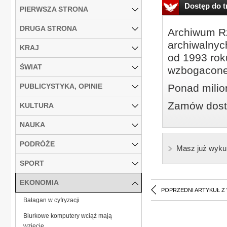
Dostęp do tr
PIERWSZA STRONA
DRUGA STRONA
Archiwum Rz
archiwalnyc
KRAJ
od 1993 roku
ŚWIAT
wzbogacone
PUBLICYSTYKA, OPINIE
Ponad milio
Zamów dostę
KULTURA
NAUKA
PODRÓŻE
Masz już wyku
SPORT
EKONOMIA
POPRZEDNI ARTYKUŁ Z
Bałagan w cyfryzacji
Biurkowe komputery wciąż mają
wzięcie