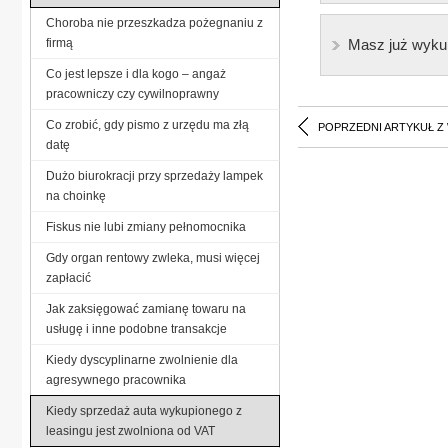
Choroba nie przeszkadza pożegnaniu z
firmą
Masz już wyku
Co jest lepsze i dla kogo – angaż
pracowniczy czy cywilnoprawny
Co zrobić, gdy pismo z urzędu ma złą
POPRZEDNI ARTYKUŁ Z
datę
Dużo biurokracji przy sprzedaży lampek
na choinkę
Fiskus nie lubi zmiany pełnomocnika
Gdy organ rentowy zwleka, musi więcej
zapłacić
Jak zaksięgować zamianę towaru na
usługę i inne podobne transakcje
Kiedy dyscyplinarne zwolnienie dla
agresywnego pracownika
Kiedy sprzedaż auta wykupionego z
leasingu jest zwolniona od VAT