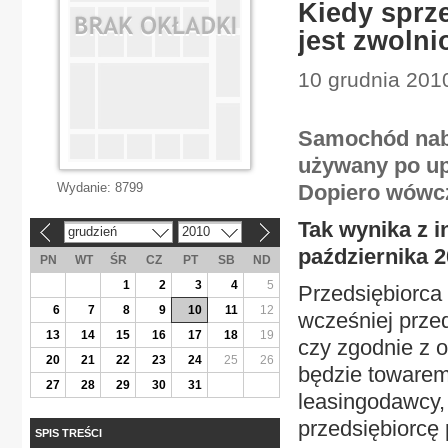
Kiedy sprz
jest zwoln
10 grudnia 2010
Samochód naby
używany po up
Wydanie:
8799
Dopiero wówcz
Tak wynika z i
grudzień
2010
«
»
października 2
PN
WT
ŚR
CZ
PT
SB
ND
1
2
3
4
5
Przedsiębiorc
6
7
8
9
10
11
12
wcześniej prze
13
14
15
16
17
18
19
czy zgodnie z 
20
21
22
23
24
25
26
będzie toware
27
28
29
30
31
leasingodawcy,
przedsiębiorcę 
SPIS TREŚCI