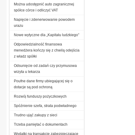
Można udostępnić auto zagranicznej
spółce córce i odliczyć VAT
Napięcie i zdenerwowanie powodem
urazu
Nowe wytyczne dla „Kapitału ludzkiego”
Odpowiedzialność finansowa
menedżera kończy się z chwilą odejścia
z władz spółki
Odsunięcie od zadań czy przymusowa
wizyta u lekarza
Poufne dane firmy ubiegającej się o
dotacje są pod ochroną
Rozwój funduszy pożyczkowych
Spóźnienie szefa, strata podwładnego
Trudno ująć zakupy z sieci
Trzeba pamiętać o dokumentach
Wydatki na transakcje zabezpieczające