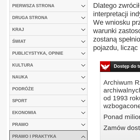
Dlatego zwrócił
PIERWSZA STRONA
interpretacji i
DRUGA STRONA
We wniosku prz
KRAJ
warunki zastos
zostaną spełni
ŚWIAT
pojazdu, liczą
PUBLICYSTYKA, OPINIE
KULTURA
Dostęp do tr
NAUKA
Archiwum Rz
PODRÓŻE
archiwalnyc
od 1993 roku
SPORT
wzbogacone
EKONOMIA
Ponad milio
PRAWO
Zamów dostę
PRAWO I PRAKTYKA