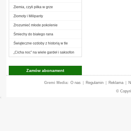
Ziemia, czyli piłka w grze
Ziomoty i Milipanty
Zrozumieć młode pokolenie
Śmiechy do białego rana
Świąteczne ozdoby z historią w tle
„Cicha noc” na wiele gardeł i saksofon
Zamów abonament
Gremi Media:
O nas
|
Regulamin
|
Reklama
|
N
© Copyr