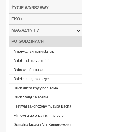
ŻYCIE WARSZAWY
EKO+
MAGAZYN TV
PO GODZINACH
Amerykański gangsta rap
Anioł nad morzem ****
Baba w pióropuszu
Balet dla najmłodszych
Duch dilera krąży nad Tokio
Duch Świąt na scenie
Festiwal zakończony muzyką Bacha
Filmowi ulubieńcy i ich melodie
Genialna kreacja Mai Komorowskiej