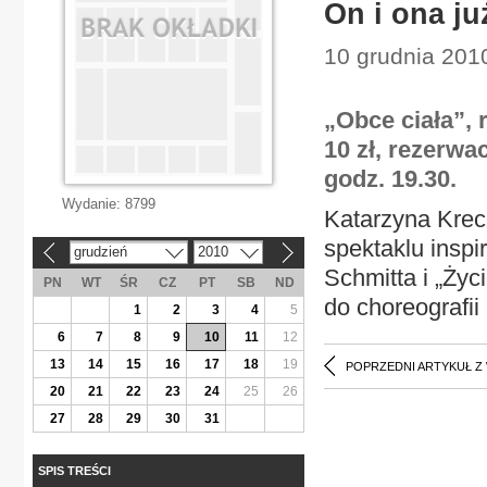
On i ona ju
10 grudnia 2010
„Obce ciała”, r
10 zł, rezerwa
godz. 19.30.
Wydanie:
8799
Katarzyna Kre
spektaklu insp
grudzień
2010
«
»
Schmitta i „Życ
PN
WT
ŚR
CZ
PT
SB
ND
do choreografii
1
2
3
4
5
6
7
8
9
10
11
12
13
14
15
16
17
18
19
POPRZEDNI ARTYKUŁ Z
20
21
22
23
24
25
26
27
28
29
30
31
SPIS TREŚCI