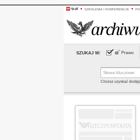
SZKOLENIA I KONFERENCJE
PO
Prawo
SZUKAJ W:
Chcesz uzyskać dostę