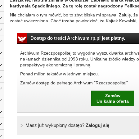
Zaszła też istotna zmiana w obsadzie. Zabrakło Marka Walc
kardynała Spadoliniego. Za tę rolę został nagrodzony Felik
Nie chciałam o tym mówić, bo to zbyt bliska mi sprawa. Żałuję, 
zostać uwieczniona. Choć trzeba powiedzieć, że Kajtek Kowalski, k
Dostęp do treści Archiwum.rp.pl jest płatny.
Archiwum Rzeczpospolitej to wygodna wyszukiwarka archiw
na łamach dziennika od 1993 roku. Unikalne źródło wiedzy o
perspektywę ekonomiczną i prawną.
Ponad milion tekstów w jednym miejscu.
Zamów dostęp do pełnego Archiwum "Rzeczpospolitej"
Zamów
Unikalna oferta
Masz już wykupiony dostęp?
Zaloguj się