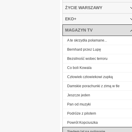
ŻYCIE WARSZAWY
EKO+
MAGAZYN TV
A te skrzydła połamane...
Bernhard przez Lupę
Bezsilność wobec terroru
Co boli Kowala
Człowiek człowiekowi zupką
Damskie porachunki z zimą w tle
Jeszcze jeden
Pan od muzyki
Podróże z pilotem
Powrót Kopciuszka
Siedem lat na poligonie