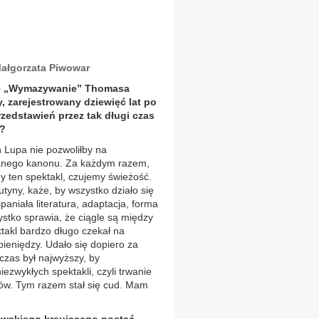
Małgorzata Piwowar
aże „Wymazywanie” Thomasa
, zarejestrowany dziewięć lat po
zedstawień przez tak długi czas
o?
n Lupa nie pozwoliłby na
wanego kanonu. Za każdym razem,
 ten spektakl, czujemy świeżość.
utyny, każe, by wszystko działo się
paniała literatura, adaptacja, forma
ystko sprawia, że ciągle są między
takl bardzo długo czekał na
ieniędzy. Udało się dopiero za
 czas był najwyższy, by
ezwykłych spektakli, czyli trwanie
ów. Tym razem stał się cud. Mam