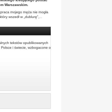
zewskiego kreującego postać
sem Warszawskim.
że praca mojego męża nie mogła
tóry wszedł w „dublurę”,...
alnych tekstów opublikowanych
 Polsce i świecie, wzbogacone o