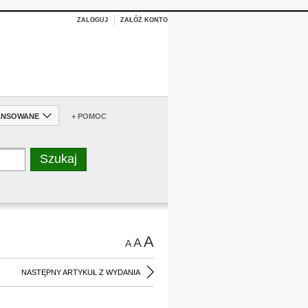
ZALOGUJ
ZAŁÓŻ KONTO
ANSOWANE
+ POMOC
A
A
A
NASTĘPNY ARTYKUŁ Z WYDANIA