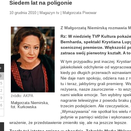
Siedem lat na poligonie
10 grudnia 2010 | Magazyn tv | Małgorzata Piwowar
Z Małgorzatą Niemirską rozmawia 
Rz: W niedzielę TVP Kultura pok
Bernharda, spektakl Krystiana Lupy
scenicznej premierze. Większość pr
zatraca swój pierwotny kształt. A t
W tym przypadku jest inaczej. Krystia
jakiekolwiek odchylenie od wypraco
kiedy po długich przerwach wznawiamy
D
Nie daje nam spokoju, odziera nas z r
5
tu i teraz, jakbyśmy grali premierę. Ws
reżysera, nasze zauroczenie – to wsz
12
nami wielkie emocje. Ten wybitny spek
źródło: AKPA
19
nagranie telewizyjne z powodu braku p
Małgorzata Niemirska,
26
trzecim podejściem. Ale rzeczywiście,
fot. Kurkowska
„Wymazywania” nie spotkał los wielu ni
jedynie w pamięci widzów i wykonawc
wrażenie, że przedstawienie zmieniło się, ale na jeszcze lepsze.