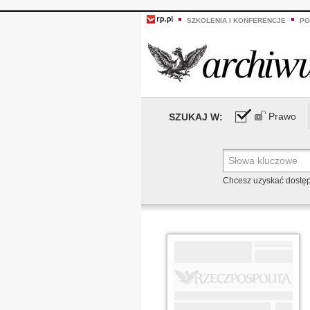
SZKOLENIA I KONFERENCJE
PO
Prawo
SZUKAJ W:
Chcesz uzyskać dostę