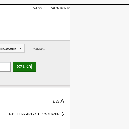
ZALOGUJ
ZAŁÓŻ KONTO
ANSOWANE
+ POMOC
A
A
A
NASTĘPNY ARTYKUŁ Z WYDANIA