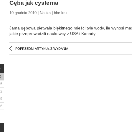
Gęba jak cysterna
10 grudnia 2010 | Nauka | bbc kru
Jama gębowa płetwala błękitnego mieści tyle wody, ile wynosi ma
jakie przeprowadzili naukowcy z USA i Kanady.
POPRZEDNI ARTYKUŁ Z WYDANIA
D
5
12
19
26