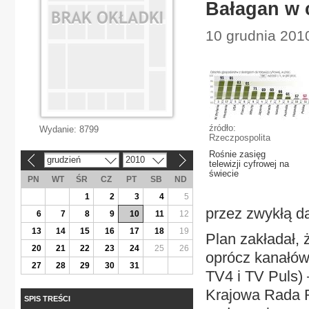
Bałagan w c
10 grudnia 201
źródło:
Wydanie:
8799
Rzeczpospolita
Rośnie zasięg
grudzień
2010
«
»
telewizji cyfrowej na
świecie
PN
WT
ŚR
CZ
PT
SB
ND
1
2
3
4
5
przez zwykłą d
6
7
8
9
10
11
12
13
14
15
16
17
18
19
Plan zakładał, 
20
21
22
23
24
25
26
oprócz kanałów
27
28
29
30
31
TV4 i TV Puls) 
Krajowa Rada Ra
SPIS TREŚCI