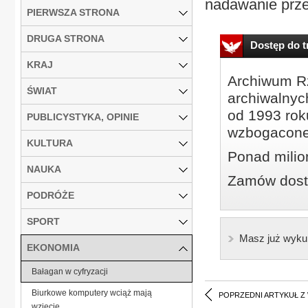
nadawanie przez
PIERWSZA STRONA
DRUGA STRONA
Dostęp do tr
KRAJ
Archiwum Rz
ŚWIAT
archiwalnyc
od 1993 roku
PUBLICYSTYKA, OPINIE
wzbogacone
KULTURA
Ponad milio
NAUKA
Zamów dostę
PODRÓŻE
SPORT
Masz już wyku
EKONOMIA
Bałagan w cyfryzacji
Biurkowe komputery wciąż mają
POPRZEDNI ARTYKUŁ Z
wzięcie