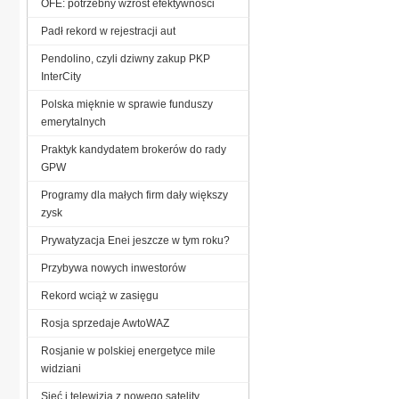
OFE: potrzebny wzrost efektywności
Padł rekord w rejestracji aut
Pendolino, czyli dziwny zakup PKP
InterCity
Polska mięknie w sprawie funduszy
emerytalnych
Praktyk kandydatem brokerów do rady
GPW
Programy dla małych firm dały większy
zysk
Prywatyzacja Enei jeszcze w tym roku?
Przybywa nowych inwestorów
Rekord wciąż w zasięgu
Rosja sprzedaje AwtoWAZ
Rosjanie w polskiej energetyce mile
widziani
Sieć i telewizja z nowego satelity