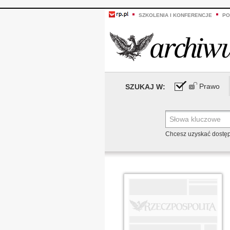
SZKOLENIA I KONFERENCJE
PO
Prawo
SZUKAJ W:
Chcesz uzyskać dostę