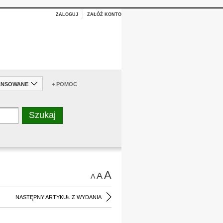
ZALOGUJ
ZAŁÓŻ KONTO
ANSOWANE
+ POMOC
A
A
A
NASTĘPNY ARTYKUŁ Z WYDANIA