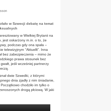
ksson
łało w Szwecji debatę na temat
eksualnych
aresztowany w Wielkiej Brytanii na
 jest oskarżony m.in. o to, że
tywy, podczas gdy ona spała –
telewizyjnym “Aktuellt”. Inna
hał bez zabezpieczenia – mimo że
wedzkiego prawa stosunek bez
wałt, jeśli wcześniej partnerzy
ieczą.
nał dwie Szwedki, z którymi
pnego dnia zjadły z nim śniadanie,
ję. Początkowo chodziło im tylko o
rzenoszonych drogą płciową. W jaki