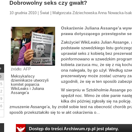
Dobrowolny seks czy gwałt?
10 grudnia 2010 | Świat | Małgorzata Zdziechowska Anna Nowacka-Isa
Oskarżenie Juliana Assange’a wywo
prawa dotyczącego przestępstw s
Założyciel WikiLeaks Julian Assange, 
podstawie szwedzkiego listu gończego,
uprawiał seks z kobietą bez prezerwa
poinformowano w szwedzkim programie 
kobieta zarzuca mu, że się z nią koc
źródło: AFP
ona nalegała, by go użył. Według sz
prezerwatywy może zostać uznany za g
Meksykańscy
D
dziennikarze utworzyli
uzgodnili, że się w ten sposób zabezp
5
komitet poparcia
WikiLeaks i Juliana
W sierpniu w Sztokholmie Assange poz
12
Assange’a
spędził noc. Mimo że obie panie nastę
19
kilka dni później zgłosiły się na polic
26
zmuszenie Assange’a, by zrobił sobie test na obecność chorób p
sposób przekształciło się to w akt oskarżenia o...
Dostęp do treści Archiwum.rp.pl jest płatny.