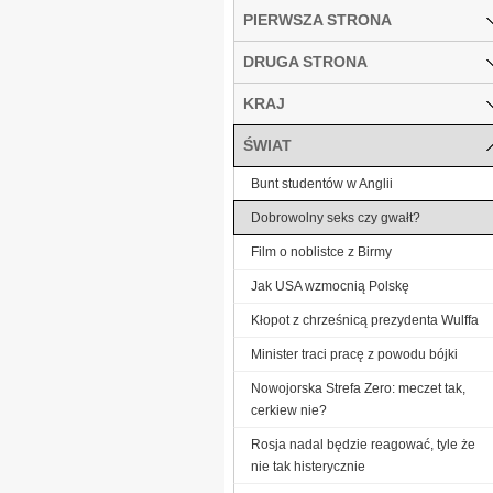
PIERWSZA STRONA
DRUGA STRONA
KRAJ
ŚWIAT
Bunt studentów w Anglii
Dobrowolny seks czy gwałt?
Film o noblistce z Birmy
Jak USA wzmocnią Polskę
Kłopot z chrześnicą prezydenta Wulffa
Minister traci pracę z powodu bójki
Nowojorska Strefa Zero: meczet tak,
cerkiew nie?
Rosja nadal będzie reagować, tyle że
nie tak histerycznie