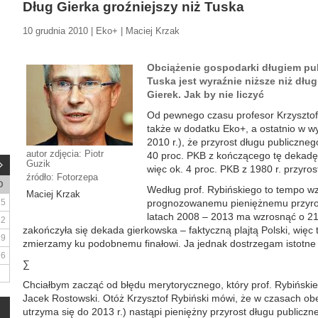
Dług Gierka groźniejszy niż Tuska
10 grudnia 2010 | Eko+ | Maciej Krzak
Obciążenie gospodarki długiem pu
Tuska jest wyraźnie niższe niż dłu
Gierek. Jak by nie liczyć
Od pewnego czasu profesor Krzysztof
także w dodatku Eko+, a ostatnio w wy
2010 r.), że przyrost długu publiczne
autor zdjęcia: Piotr
40 proc. PKB z kończącego tę dekadę
Guzik
więc ok. 4 proc. PKB z 1980 r. przyrostu
źródło: Fotorzepa
D
Według prof. Rybińskiego to tempo w
Maciej Krzak
5
prognozowanemu pieniężnemu przyros
latach 2008 – 2013 ma wzrosnąć o 21 
12
zakończyła się dekada gierkowska – faktyczną plajtą Polski, więc 
19
zmierzamy ku podobnemu finałowi. Ja jednak dostrzegam istotne r
26
∑
Chciałbym zacząć od błędu merytorycznego, który prof. Rybińskiem
Jacek Rostowski. Otóż Krzysztof Rybiński mówi, że w czasach ob
utrzyma się do 2013 r.) nastąpi pieniężny przyrost długu public