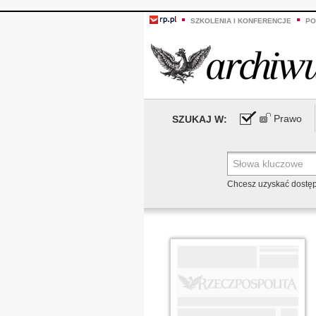
SZKOLENIA I KONFERENCJE
PO
Prawo
SZUKAJ W:
Chcesz uzyskać dostę