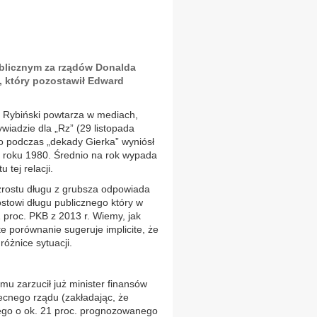
blicznym za rządów Donalda
g, który pozostawił Edward
 Rybiński powtarza w mediach,
wiadzie dla „Rz” (29 listopada
go podczas „dekady Gierka” wyniósł
 roku 1980. Średnio na rok wypada
 tej relacji.
zrostu długu z grubsza odpowiada
towi długu publicznego który w
proc. PKB z 2013 r. Wiemy, jak
te porównanie sugeruje implicite, że
óżnice sytuacji.
u zarzucił już minister finansów
ecnego rządu (zakładając, że
znego o ok. 21 proc. prognozowanego