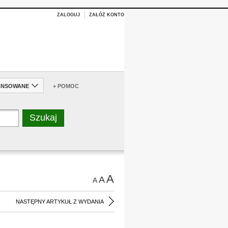
ZALOGUJ
ZAŁÓŻ KONTO
ANSOWANE
+ POMOC
A
A
A
NASTĘPNY ARTYKUŁ Z WYDANIA